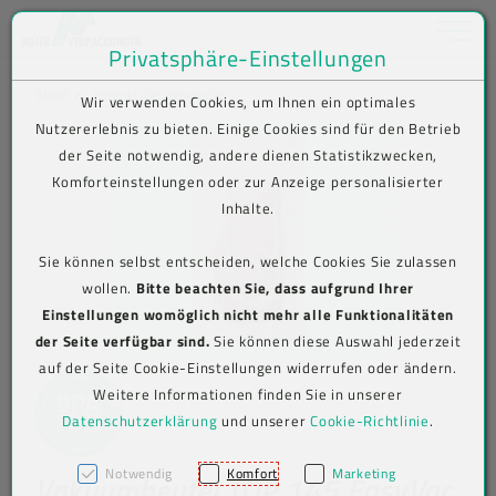
Toggle na
Privatsphäre-Einstellungen
Zum Inhalt springen [AK + 0]
Zum Hauptmenü springen [AK + 1]
Zum Shop-Menü (Suche, Wunschliste, Warenkorb, Mein Account) spring
Zum Meta-Menü oben (rechts) springen [AK + 3]
Zum Icon-Menü unten am Browserrand springen [AK + 4]
Zum Footer-Menü unten (angedockt an Browserrand) springen [AK + 5
Zum Widget-Menü rechts springen [AK + 6]
Zu den Inhalten im Fußbereich springen [AK + 7]
SHOP
Produkt-Detailansicht
Wir verwenden Cookies, um Ihnen ein optimales
Nutzererlebnis zu bieten. Einige Cookies sind für den Betrieb
der Seite notwendig, andere dienen Statistikzwecken,
Komforteinstellungen oder zur Anzeige personalisierter
Inhalte.
Sie können selbst entscheiden, welche Cookies Sie zulassen
wollen.
Bitte beachten Sie, dass aufgrund Ihrer
Einstellungen womöglich nicht mehr alle Funktionalitäten
der Seite verfügbar sind.
Sie können diese Auswahl jederzeit
auf der Seite Cookie-Einstellungen widerrufen oder ändern.
Weitere Informationen finden Sie in unserer
Datenschutzerklärung
und unserer
Cookie-Richtlinie
.
Notwendig
Komfort
Marketing
Vakuumbeutel TOP 145 EasyVac