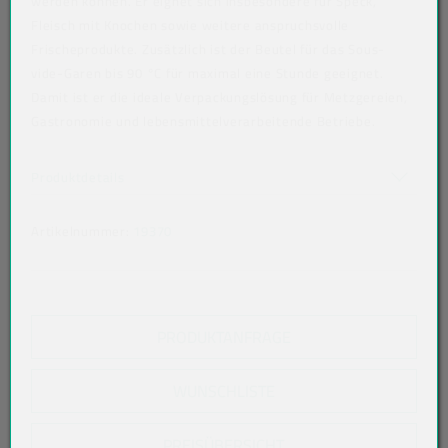
werden können. Er eignet sich insbesondere für Speck,
Fleisch mit Knochen sowie weitere anspruchsvolle
Frischeprodukte. Zusätzlich ist der Beutel für das Sous-
vide-Garen bis 90 °C für maximal eine Stunde geeignet.
Damit ist er die ideale Verpackungslösung für Metzgereien,
Gastronomie und lebensmittelverarbeitende Betriebe.
Art der verpackten Lebensmittel: alle Lebensmittel
Akkordeon auf-/zuklappen stimmen nicht überein
Produktdetails
Artikelnummer:
19370
PRODUKTANFRAGE
WUNSCHLISTE
PREISÜBERSICHT