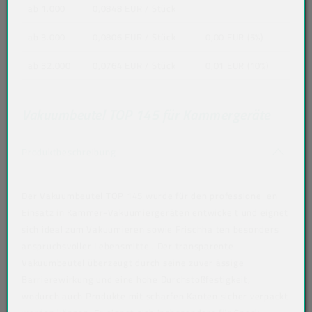
ab 1.000
0,0848 EUR
/ Stück
ab 3.000
0,0806 EUR
/ Stück
0,00 EUR (5%)
ab 32.000
0,0764 EUR
/ Stück
0,01 EUR (10%)
Vakuumbeutel TOP 145 für Kammergeräte
Akkordeon auf-/zuklappen stimmen nicht 
Produktbeschreibung
Der Vakuumbeutel TOP 145 wurde für den professionellen
Einsatz in Kammer-Vakuumiergeräten entwickelt und eignet
sich ideal zum Vakuumieren sowie Frischhalten besonders
anspruchsvoller Lebensmittel. Der transparente
Vakuumbeutel überzeugt durch seine zuverlässige
Barrierewirkung und eine hohe Durchstoßfestigkeit,
wodurch auch Produkte mit scharfen Kanten sicher verpackt