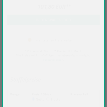
101,80 EUR
**
IN DEN WARENKORB
Es entstehen Lieferzeiten
* Preise exkl. MwSt. ** Preise inkl. MwSt.
Alle Preise exkl. VVO-Entgelt, gegebenenfalls zuzüglich
Versandkosten
.
Staffelpreise
Menge
Preis / Stück
Preisvorteil
Netto
Brutto