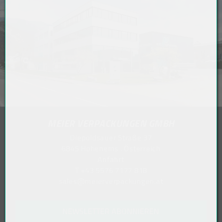
MEIER VERPACKUNGEN GMBH
Diepoldsauer Straße 37
6845 Hohenems . Österreich
Anfahrt
T
+43 5576 7177 818
sales@meierverpackungen.at
NEWSLETTER ABONNIEREN