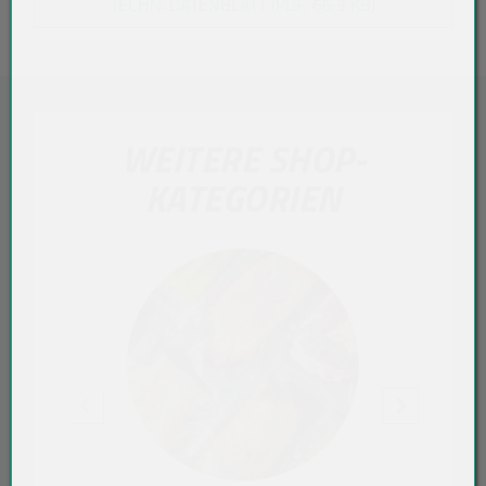
TECHN. DATENBLATT (PDF, 66,3 KB)
WEITERE SHOP-
KATEGORIEN