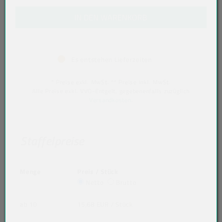
IN DEN WARENKORB
Es entstehen Lieferzeiten
* Preise exkl. MwSt. ** Preise inkl. MwSt.
Alle Preise exkl. VVO-Entgelt, gegebenenfalls zuzüglich
Versandkosten
.
Staffelpreise
Menge
Preis / Stück
Netto
Brutto
ab 10
15,68 EUR
/ Stück