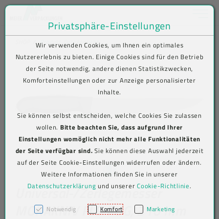
Toggle na
Privatsphäre-Einstellungen
Zum Inhalt springen [AK + 0]
Zum Hauptmenü springen [AK + 1]
Zum Shop-Menü (Suche, Wunschliste, Warenkorb, Mein Account) spring
Zum Meta-Menü oben (rechts) springen [AK + 3]
Zum Icon-Menü unten am Browserrand springen [AK + 4]
Zum Footer-Menü unten (angedockt an Browserrand) springen [AK + 5
Zum Widget-Menü rechts springen [AK + 6]
Zu den Inhalten im Fußbereich springen [AK + 7]
SHOP
Produkt-Detailansicht
Wir verwenden Cookies, um Ihnen ein optimales
Nutzererlebnis zu bieten. Einige Cookies sind für den Betrieb
der Seite notwendig, andere dienen Statistikzwecken,
Komforteinstellungen oder zur Anzeige personalisierter
Inhalte.
Sie können selbst entscheiden, welche Cookies Sie zulassen
wollen.
Bitte beachten Sie, dass aufgrund Ihrer
Einstellungen womöglich nicht mehr alle Funktionalitäten
der Seite verfügbar sind.
Sie können diese Auswahl jederzeit
auf der Seite Cookie-Einstellungen widerrufen oder ändern.
Weitere Informationen finden Sie in unserer
Datenschutzerklärung
und unserer
Cookie-Richtlinie
.
Universal-/Zerlegemesser
MORAKNIV FL8-PUG, 210 mm
Notwendig
Komfort
Marketing