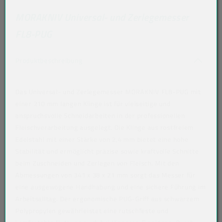
MORAKNIV Universal- und Zerlegemesser
FL8-PUG
Akkordeon auf-/zuklappen stimmen nicht 
Produktbeschreibung
Das Universal- und Zerlegemesser MORAKNIV FL8-PUG mit
einer 210 mm langen Klinge ist für vielseitige und
anspruchsvolle Schneidarbeiten in der professionellen
Fleischverarbeitung ausgelegt. Die Klinge aus rostfreiem
Edelstahl mit einer Stärke von 2,4 mm bietet eine hohe
Stabilität und ermöglicht präzise sowie kraftvolle Schnitte
beim Zuschneiden und Zerlegen von Fleisch. Mit den
Abmessungen von 341 x 38 x 21 mm sorgt das Messer für
eine ausgewogene Handhabung und eine sichere Führung im
Arbeitsalltag. Der ergonomische PUG-Griff aus schwarzem
Polypropylen gewährleistet eine rutschfeste und