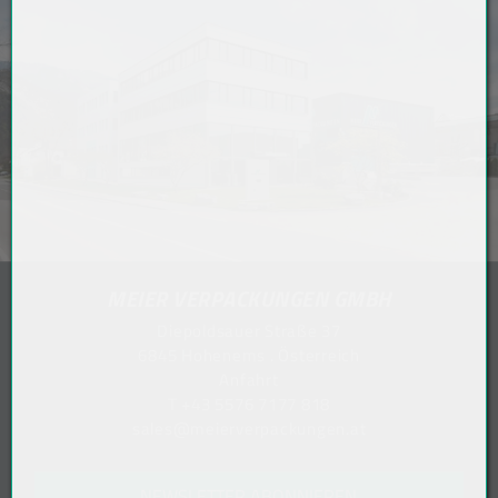
MEIER VERPACKUNGEN GMBH
Diepoldsauer Straße 37
6845 Hohenems . Österreich
Anfahrt
T
+43 5576 7177 818
sales@meierverpackungen.at
NEWSLETTER ABONNIEREN