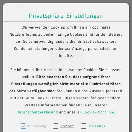
Toggle na
Privatsphäre-Einstellungen
Zum Inhalt springen [AK + 0]
Zum Hauptmenü springen [AK + 1]
Zum Shop-Menü (Suche, Wunschliste, Warenkorb, Mein Account) spring
Zum Meta-Menü oben (rechts) springen [AK + 3]
Zum Icon-Menü unten am Browserrand springen [AK + 4]
Zum Footer-Menü unten (angedockt an Browserrand) springen [AK + 5
Zum Widget-Menü rechts springen [AK + 6]
Zu den Inhalten im Fußbereich springen [AK + 7]
SHOP
Produkt-Detailansicht
Produkt-Detailansicht
Wir verwenden Cookies, um Ihnen ein optimales
Nutzererlebnis zu bieten. Einige Cookies sind für den Betrieb
der Seite notwendig, andere dienen Statistikzwecken,
Komforteinstellungen oder zur Anzeige personalisierter
Inhalte.
Sie können selbst entscheiden, welche Cookies Sie zulassen
wollen.
Bitte beachten Sie, dass aufgrund Ihrer
Einstellungen womöglich nicht mehr alle Funktionalitäten
der Seite verfügbar sind.
Sie können diese Auswahl jederzeit
auf der Seite Cookie-Einstellungen widerrufen oder ändern.
Weitere Informationen finden Sie in unserer
Umreifungsband PP, Format: 12
Datenschutzerklärung
und unserer
Cookie-Richtlinie
.
mm x 0,55 mm, Rollenlänge:
Notwendig
Komfort
Marketing