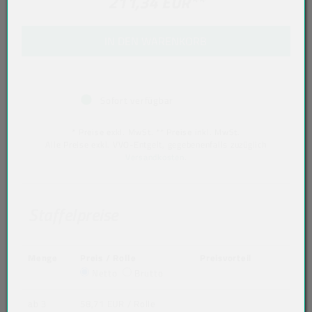
211,34 EUR
**
IN DEN WARENKORB
Sofort verfügbar
* Preise exkl. MwSt. ** Preise inkl. MwSt.
Alle Preise exkl. VVO-Entgelt, gegebenenfalls zuzüglich
Versandkosten
.
Staffelpreise
Menge
Preis / Rolle
Preisvorteil
Netto
Brutto
ab 3
58,71 EUR
/ Rolle