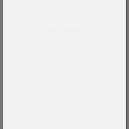
PRODUKTANFRAGE
WUNSCHLISTE
PREISÜBERSICHT
TECHN. DATENBLATT (PDF, 67,2 KB)
KONFORMITÄTSERKLÄRUNG (PDF, 148,9 KB)
PPWR - KONFORMITÄT (PDF, 207,2 KB)