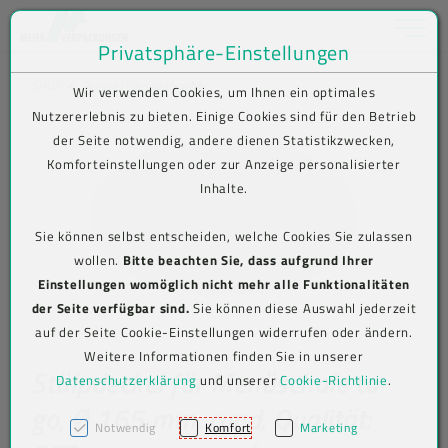
Toggle na
Privatsphäre-Einstellungen
Zum Inhalt springen [AK + 0]
Zum Hauptmenü springen [AK + 1]
Zum Shop-Menü (Suche, Wunschliste, Warenkorb, Mein Account) spring
Zum Meta-Menü oben (rechts) springen [AK + 3]
Zum Icon-Menü unten am Browserrand springen [AK + 4]
Zum Footer-Menü unten (angedockt an Browserrand) springen [AK + 5
Zum Widget-Menü rechts springen [AK + 6]
Zu den Inhalten im Fußbereich springen [AK + 7]
SHOP
Produkt-Detailansicht
Wir verwenden Cookies, um Ihnen ein optimales
Nutzererlebnis zu bieten. Einige Cookies sind für den Betrieb
der Seite notwendig, andere dienen Statistikzwecken,
Komforteinstellungen oder zur Anzeige personalisierter
Inhalte.
Sie können selbst entscheiden, welche Cookies Sie zulassen
wollen.
Bitte beachten Sie, dass aufgrund Ihrer
Einstellungen womöglich nicht mehr alle Funktionalitäten
der Seite verfügbar sind.
Sie können diese Auswahl jederzeit
auf der Seite Cookie-Einstellungen widerrufen oder ändern.
Weitere Informationen finden Sie in unserer
Stülpdeckel für Menüschale to
Datenschutzerklärung
und unserer
Cookie-Richtlinie
.
go, Ø 165 mm, rund, Qualität:
Notwendig
Komfort
Marketing