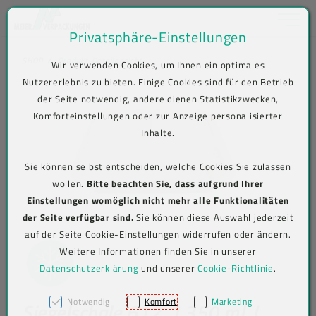
Toggle na
Privatsphäre-Einstellungen
Zum Inhalt springen [AK + 0]
Zum Hauptmenü springen [AK + 1]
Zum Shop-Menü (Suche, Wunschliste, Warenkorb, Mein Account) spring
Zum Meta-Menü oben (rechts) springen [AK + 3]
Zum Icon-Menü unten am Browserrand springen [AK + 4]
Zum Footer-Menü unten (angedockt an Browserrand) springen [AK + 5
Zum Widget-Menü rechts springen [AK + 6]
Zu den Inhalten im Fußbereich springen [AK + 7]
SHOP
Produkt-Detailansicht
Wir verwenden Cookies, um Ihnen ein optimales
Nutzererlebnis zu bieten. Einige Cookies sind für den Betrieb
der Seite notwendig, andere dienen Statistikzwecken,
Komforteinstellungen oder zur Anzeige personalisierter
Inhalte.
Sie können selbst entscheiden, welche Cookies Sie zulassen
wollen.
Bitte beachten Sie, dass aufgrund Ihrer
Einstellungen womöglich nicht mehr alle Funktionalitäten
der Seite verfügbar sind.
Sie können diese Auswahl jederzeit
auf der Seite Cookie-Einstellungen widerrufen oder ändern.
Weitere Informationen finden Sie in unserer
Datenschutzerklärung
und unserer
Cookie-Richtlinie
.
Notwendig
Komfort
Marketing
Siegelschale 612, 1.350 ml, L