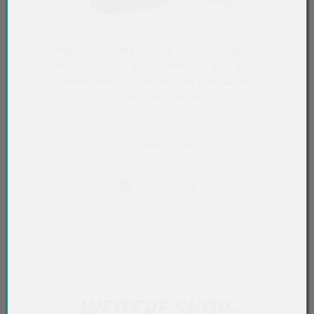
Handabroller MT 50 S für Selbstklebeband,
Rollenbreite(n): 50 mm, Kern: 76 mm, max.
Rollenaußen-Ø: 130 mm, mit Bremse und
Sicherheitsmesser
5,90 EUR
/ Stück
WEITERE SHOP-