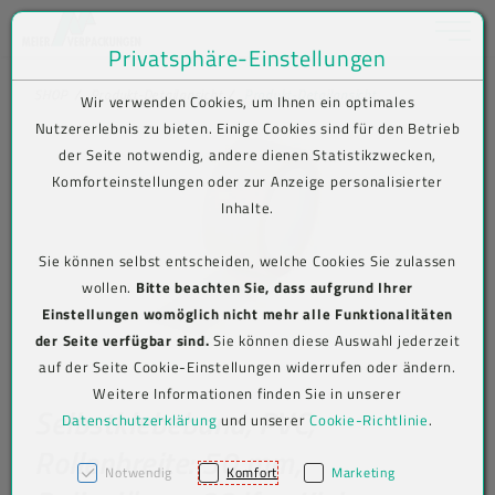
Toggle na
Privatsphäre-Einstellungen
Zum Inhalt springen [AK + 0]
Zum Hauptmenü springen [AK + 1]
Zum Shop-Menü (Suche, Wunschliste, Warenkorb, Mein Account) spring
Zum Meta-Menü oben (rechts) springen [AK + 3]
Zum Icon-Menü unten am Browserrand springen [AK + 4]
Zum Footer-Menü unten (angedockt an Browserrand) springen [AK + 5
Zum Widget-Menü rechts springen [AK + 6]
Zu den Inhalten im Fußbereich springen [AK + 7]
SHOP
Produkt-Detailansicht
Produkt-Detailansicht
Wir verwenden Cookies, um Ihnen ein optimales
Nutzererlebnis zu bieten. Einige Cookies sind für den Betrieb
der Seite notwendig, andere dienen Statistikzwecken,
Komforteinstellungen oder zur Anzeige personalisierter
Inhalte.
Sie können selbst entscheiden, welche Cookies Sie zulassen
wollen.
Bitte beachten Sie, dass aufgrund Ihrer
Einstellungen womöglich nicht mehr alle Funktionalitäten
der Seite verfügbar sind.
Sie können diese Auswahl jederzeit
auf der Seite Cookie-Einstellungen widerrufen oder ändern.
Weitere Informationen finden Sie in unserer
Selbstklebeband, PVC,
Datenschutzerklärung
und unserer
Cookie-Richtlinie
.
Rollenbreite: 50 mm,
Notwendig
Komfort
Marketing