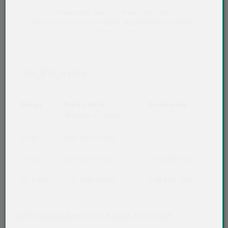
* Preise exkl. MwSt. ** Preise inkl. MwSt.
Alle Preise exkl. VVO-Entgelt, gegebenenfalls zuzüglich
Versandkosten
.
Staffelpreise
Menge
Preis / Rolle
Preisvorteil
Netto
Brutto
ab 36
2,81 EUR
/ Rolle
ab 108
2,67 EUR
/ Rolle
0,14 EUR (5%)
ab 1.980
2,53 EUR
/ Rolle
0,28 EUR (10%)
Selbstklebeband mit hoher Klebkraft