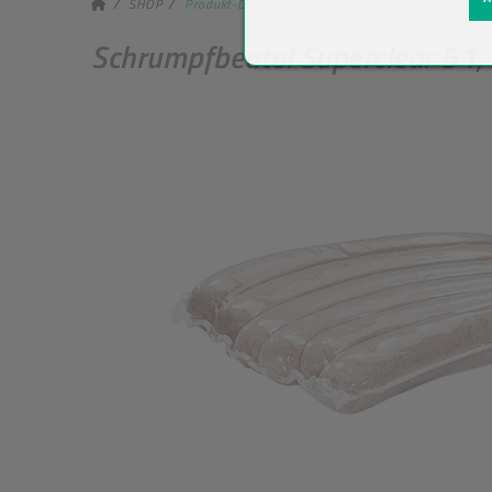
SHOP
Produkt-Detailansicht
Schrumpfbeutel Superclear 51,