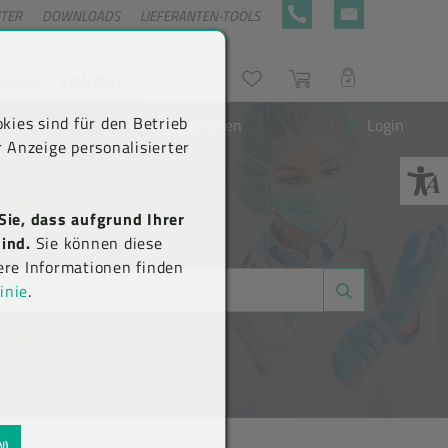
NTER
DOWNLOADS
LIEFERANTEN-TOOLS
+43 5576 7177 818
KONTAKTFORMULA
RRIERE
KONTAKT
Suche
Wunschliste
Warenkorb
LOGIN
kies sind für den Betrieb
Neu registrieren
Login
 Anzeige personalisierter
Sie, dass aufgrund Ihrer
ind.
Sie können diese
ere Informationen finden
inie
.
N)