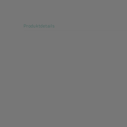
Art der verpackten Lebensmittel: alle Lebensmit
Beutel außen nicht siegelnd
Akkordeon auf-/zuklappen stimm
Produktdetails