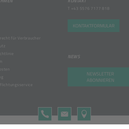
EHMEN
KONTAKT
T
+43 5576 7177 818
KONTAKTFORMULAR
recht für Verbraucher
utz
chtlinie
NEWS
um
osten
NEWSLETTER
ng
ABONNIEREN
lichtungsservice
TELEFON
KONTAKTFORMULAR
MAP
 Member of the Bunzl Group