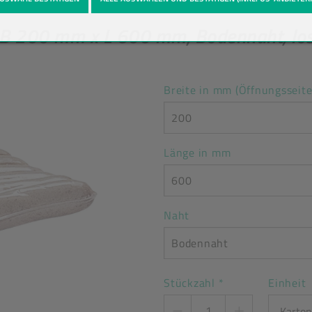
 B 200 mm x L 600 mm, Bodennaht, los
Breite in mm (Öffnungsseite
200
Länge in mm
600
Naht
Bodennaht
Stückzahl
*
Einheit