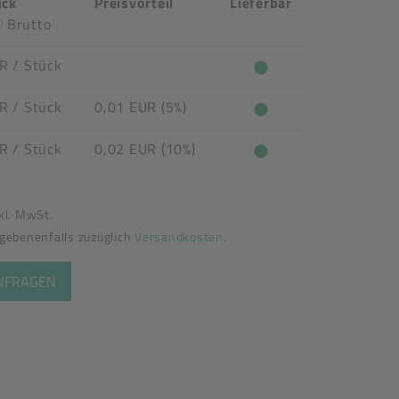
ück
Preisvorteil
Lieferbar
Brutto
UR
/ Stück
UR
/ Stück
0,01 EUR (5%)
UR
/ Stück
0,02 EUR (10%)
nkl. MwSt.
egebenenfalls zuzüglich
Versandkosten
.
ANFRAGEN