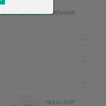
e, transparent, Hochformat
)
Stück
*
193,44 EUR
*