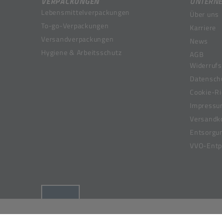
VERPACKUNGEN
UNTERN
Lebensmittelverpackungen
Über uns
To-go-Verpackungen
Karriere
Versandverpackungen
News
Hygiene & Arbeitsschutz
AGB
Widerrufs
Datensch
Cookie-Ri
Impress
Versandk
Entsorgu
VVO-Entpf
(öffnet in neuem Tab)
© 2019-2026 Meier Verpackungen GmbH,