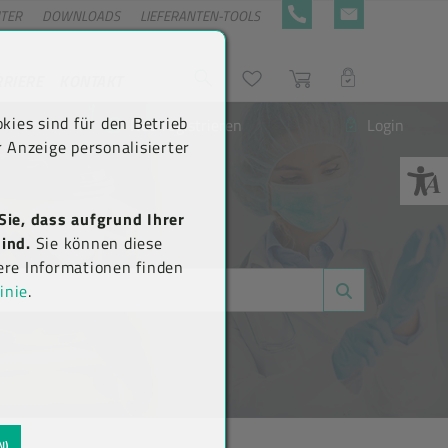
NTER
DOWNLOADS
LIEFERANTEN-TOOLS
+43 5576 7177 818
KONTAKTFORMULA
RRIERE
KONTAKT
Suche
Wunschliste
Warenkorb
LOGIN
kies sind für den Betrieb
Neu registrieren
Login
 Anzeige personalisierter
Sie, dass aufgrund Ihrer
ind.
Sie können diese
ere Informationen finden
inie
.
N)