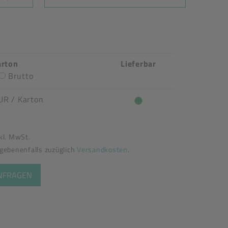
arton
Lieferbar
Brutto
UR
/ Karton
nkl. MwSt.
egebenenfalls zuzüglich
Versandkosten
.
ANFRAGEN