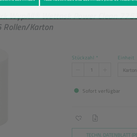
ark WypAll® Wettask Power Clean 7753,
 6 Rollen/Karton
Stückzahl
*
Einheit
Sofort verfügbar
TECHN. DATENBLATT (P