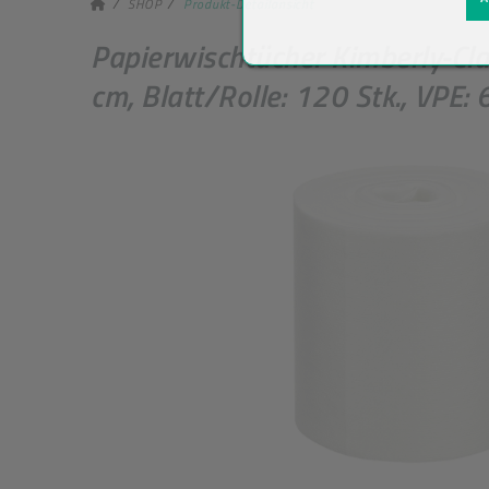
SHOP
Produkt-Detailansicht
Papierwischtücher Kimberly-Cl
cm, Blatt/Rolle: 120 Stk., VPE: