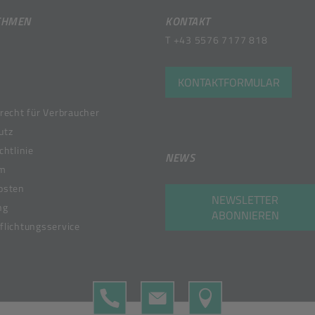
EHMEN
KONTAKT
T
+43 5576 7177 818
KONTAKTFORMULAR
recht für Verbraucher
utz
chtlinie
NEWS
um
osten
NEWSLETTER
ng
ABONNIEREN
lichtungsservice
TELEFON
KONTAKTFORMULAR
MAP