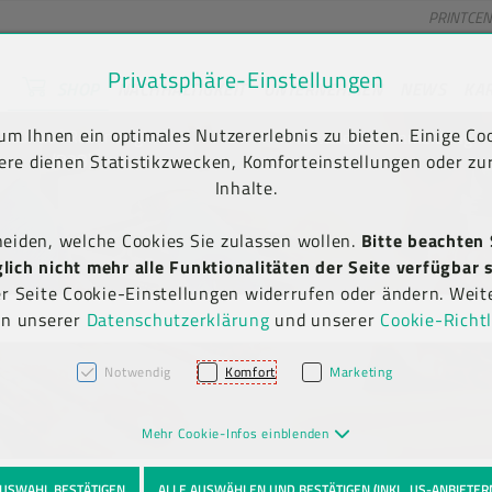
PRINTCE
Privatsphäre-Einstellungen
SHOP
NACHHALTIGKEIT
UNTERNEHMEN
NEWS
KA
unt) springen [AK + 2]
en [AK + 5]
m Ihnen ein optimales Nutzererlebnis zu bieten. Einige Coo
Kauf auf Rechnung
Newsletter-Anmeldung
(B2B)
ere dienen Statistikzwecken, Komforteinstellungen oder zur
Inhalte.
heiden, welche Cookies Sie zulassen wollen.
Bitte beachten 
ich nicht mehr alle Funktionalitäten der Seite verfügbar s
er Seite Cookie-Einstellungen widerrufen oder ändern. Weit
in unserer
Datenschutzerklärung
und unserer
Cookie-Richtl
Notwendig
Komfort
Marketing
Mehr Cookie-Infos einblenden
USWAHL BESTÄTIGEN
ALLE AUSWÄHLEN UND BESTÄTIGEN (INKL. US-ANBIETER