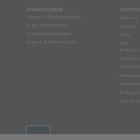
VERPACKUNGEN
UNTERN
Lebensmittelverpackungen
Über uns
To-go-Verpackungen
Karriere
Versandverpackungen
News
Hygiene & Arbeitsschutz
AGB
Widerrufs
Datensch
Cookie-Ri
Impress
Versandk
Entsorgu
VVO-Entpf
(öffnet in neuem Tab)