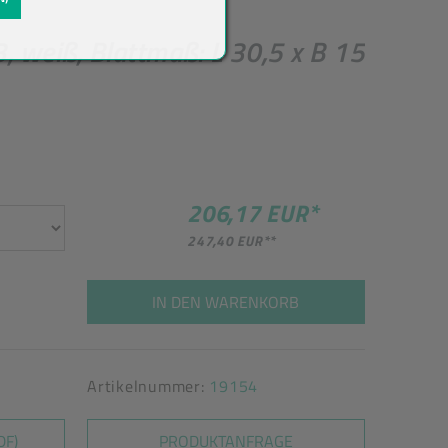
 weiß, Blattmaß: L 30,5 x B 15
206,17 EUR
*
247,40 EUR
**
IN DEN WARENKORB
Artikelnummer:
19154
DF)
PRODUKTANFRAGE