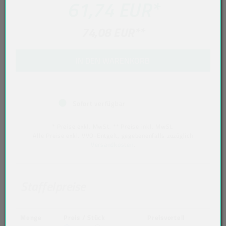
61,74 EUR
*
74,08 EUR
**
IN DEN WARENKORB
Sofort verfügbar
* Preise exkl. MwSt. ** Preise inkl. MwSt.
Alle Preise exkl. VVO-Entgelt, gegebenenfalls zuzüglich
Versandkosten
.
Staffelpreise
Menge
Preis / Stück
Preisvorteil