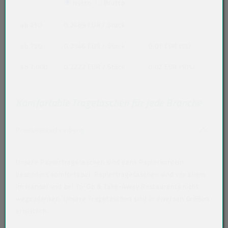
Netto
Brutto
ab 250
0,2469 EUR
/ Stück
ab 750
0,2346 EUR
/ Stück
0,01 EUR (5%)
ab 7.000
0,2222 EUR
/ Stück
0,02 EUR (10%)
Komfortable Tragetaschen für jede Branche
Akkordeon auf-/zuklappen stimmen nicht 
Produktbeschreibung
Unsere Papiertragetaschen sind dank Papierkordeln
besonders komfortabel. Papiertragetaschen sind vor allem
im Handel und bei To-Go & Take-Away Restaurants nicht
wegzudenken. Unsere Tragetaschen sind in diversen Größen
erhältlich.