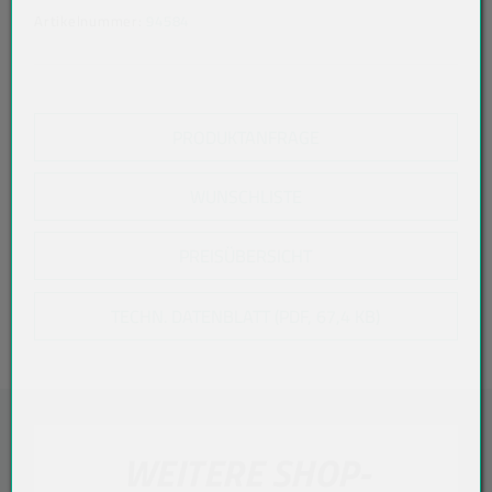
Artikelnummer:
94584
PRODUKTANFRAGE
WUNSCHLISTE
PREISÜBERSICHT
TECHN. DATENBLATT (PDF, 67,4 KB)
WEITERE SHOP-