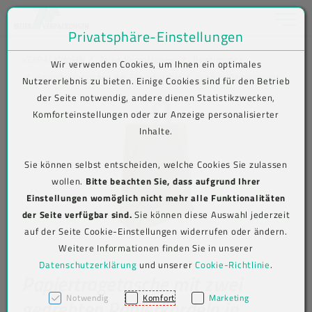
Toggle na
Privatsphäre-Einstellungen
Zum Inhalt springen [AK + 0]
Zum Hauptmenü springen [AK + 1]
Zum Shop-Menü (Suche, Wunschliste, Warenkorb, Mein Account) spring
Zum Meta-Menü oben (rechts) springen [AK + 3]
Zum Icon-Menü unten am Browserrand springen [AK + 4]
Zum Footer-Menü unten (angedockt an Browserrand) springen [AK + 5
Zum Widget-Menü rechts springen [AK + 6]
Zu den Inhalten im Fußbereich springen [AK + 7]
VERPACKUNGEN
To-go-Verpackungen
Tragetaschen
Wir verwenden Cookies, um Ihnen ein optimales
Papiertragetaschen mit Papierkordeln
Produkt-Detailansicht
Nutzererlebnis zu bieten. Einige Cookies sind für den Betrieb
der Seite notwendig, andere dienen Statistikzwecken,
Komforteinstellungen oder zur Anzeige personalisierter
Inhalte.
Sie können selbst entscheiden, welche Cookies Sie zulassen
wollen.
Bitte beachten Sie, dass aufgrund Ihrer
Einstellungen womöglich nicht mehr alle Funktionalitäten
der Seite verfügbar sind.
Sie können diese Auswahl jederzeit
auf der Seite Cookie-Einstellungen widerrufen oder ändern.
Weitere Informationen finden Sie in unserer
Datenschutzerklärung
und unserer
Cookie-Richtlinie
.
Papiertragetasche mit zwei
Notwendig
Komfort
Marketing
gedrehten Papierkordeln in