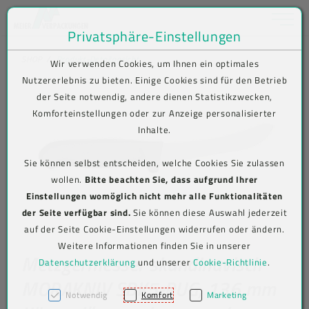
Toggle na
Privatsphäre-Einstellungen
Zum Inhalt springen [AK + 0]
Zum Hauptmenü springen [AK + 1]
Zum Shop-Menü (Suche, Wunschliste, Warenkorb, Mein Account) spring
Zum Meta-Menü oben (rechts) springen [AK + 3]
Zum Icon-Menü unten am Browserrand springen [AK + 4]
Zum Footer-Menü unten (angedockt an Browserrand) springen [AK + 5
Zum Widget-Menü rechts springen [AK + 6]
Zu den Inhalten im Fußbereich springen [AK + 7]
SHOP
Produkt-Detailansicht
Wir verwenden Cookies, um Ihnen ein optimales
Nutzererlebnis zu bieten. Einige Cookies sind für den Betrieb
der Seite notwendig, andere dienen Statistikzwecken,
Komforteinstellungen oder zur Anzeige personalisierter
Inhalte.
Sie können selbst entscheiden, welche Cookies Sie zulassen
wollen.
Bitte beachten Sie, dass aufgrund Ihrer
Einstellungen womöglich nicht mehr alle Funktionalitäten
der Seite verfügbar sind.
Sie können diese Auswahl jederzeit
auf der Seite Cookie-Einstellungen widerrufen oder ändern.
Weitere Informationen finden Sie in unserer
Metzgermesser skandinavisch
Datenschutzerklärung
und unserer
Cookie-Richtlinie
.
MORAKNIV SBK5-PUG, 136 mm
Notwendig
Komfort
Marketing