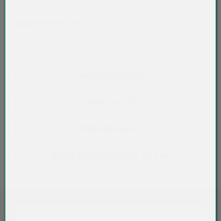
Artikelnummer:
20019
PRODUKTANFRAGE
WUNSCHLISTE
PREISÜBERSICHT
TECHN. DATENBLATT (PDF, 66,2 KB)