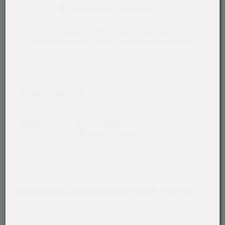
Es entstehen Lieferzeiten
* Preise exkl. MwSt. ** Preise inkl. MwSt.
Alle Preise exkl. VVO-Entgelt, gegebenenfalls zuzüglich
Versandkosten
.
Staffelpreise
Menge
Preis / Stück
Netto
Brutto
ab 10
14,55 EUR
/ Stück
MORAKNIV Metzgermesser SBK5 136 mm
Akkordeon auf-/zuklappen stimmen nicht 
Produktbeschreibung