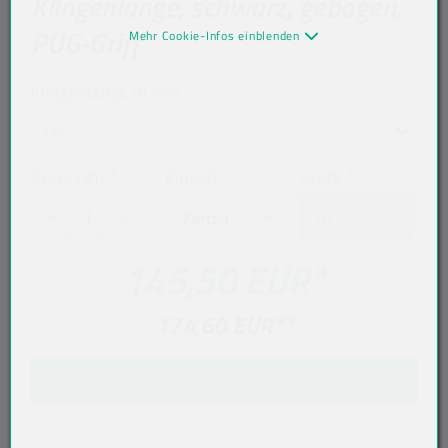
Klingenlänge, schwarz, gebogen,
PUG-Griff
Mehr Cookie-Infos einblenden
Klingenlänge in mm
136
Stückzahl
*
Einheit
Stück
*
145,50 EUR
*
174,60 EUR
**
IN DEN WARENKORB