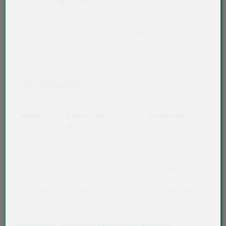
Sofort verfügbar
* Preise exkl. MwSt. ** Preise inkl. MwSt.
Alle Preise exkl. VVO-Entgelt, gegebenenfalls zuzüglich
Versandkosten
.
Staffelpreise
Menge
Preis / Stück
Preisvorteil
Netto
Brutto
ab 60
0,1175 EUR
/ Stück
ab 1.620
0,1117 EUR
/ Stück
0,01 EUR (5%)
ab 64.800
0,1058 EUR
/ Stück
0,01 EUR (10%)
Mehrweg-Besteck: Mehrweg-Messer