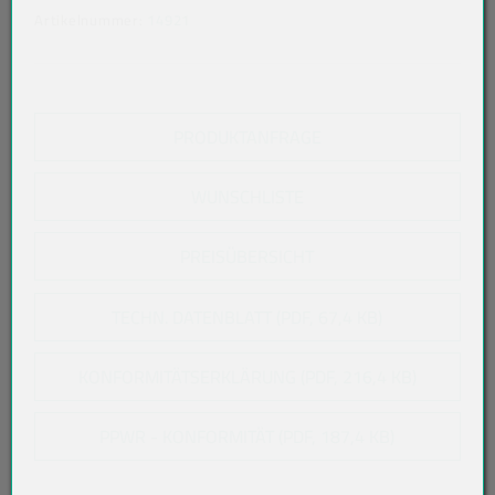
Artikelnummer:
14921
PRODUKTANFRAGE
WUNSCHLISTE
PREISÜBERSICHT
TECHN. DATENBLATT (PDF, 67,4 KB)
KONFORMITÄTSERKLÄRUNG (PDF, 216,4 KB)
PPWR - KONFORMITÄT (PDF, 187,4 KB)