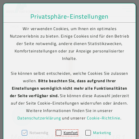
Toggle na
Privatsphäre-Einstellungen
Zum Inhalt springen [AK + 0]
Zum Hauptmenü springen [AK + 1]
Zum Shop-Menü (Suche, Wunschliste, Warenkorb, Mein Account) spring
Zum Meta-Menü oben (rechts) springen [AK + 3]
Zum Icon-Menü unten am Browserrand springen [AK + 4]
Zum Footer-Menü unten (angedockt an Browserrand) springen [AK + 5
Zum Widget-Menü rechts springen [AK + 6]
Zu den Inhalten im Fußbereich springen [AK + 7]
SHOP
Produkt-Detailansicht
Wir verwenden Cookies, um Ihnen ein optimales
Nutzererlebnis zu bieten. Einige Cookies sind für den Betrieb
der Seite notwendig, andere dienen Statistikzwecken,
Komforteinstellungen oder zur Anzeige personalisierter
Inhalte.
Sie können selbst entscheiden, welche Cookies Sie zulassen
wollen.
Bitte beachten Sie, dass aufgrund Ihrer
Einstellungen womöglich nicht mehr alle Funktionalitäten
der Seite verfügbar sind.
Sie können diese Auswahl jederzeit
auf der Seite Cookie-Einstellungen widerrufen oder ändern.
Weitere Informationen finden Sie in unserer
Datenschutzerklärung
und unserer
Cookie-Richtlinie
.
Notwendig
Komfort
Marketing
Mehrweg-Messer VERIVE, L 181