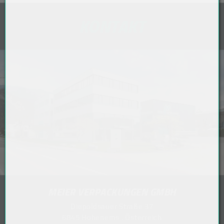
KONTAKT
MEIER VERPACKUNGEN GMBH
Diepoldsauer Straße 37
6845 Hohenems . Österreich