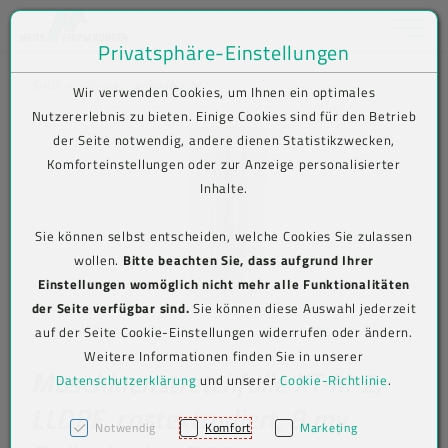
Toggle na
Privatsphäre-Einstellungen
Zum Inhalt springen [AK + 0]
Zum Hauptmenü springen [AK + 1]
Zum Shop-Menü (Suche, Wunschliste, Warenkorb, Mein Account) spring
Zum Meta-Menü oben (rechts) springen [AK + 3]
Zum Icon-Menü unten am Browserrand springen [AK + 4]
Zum Footer-Menü unten (angedockt an Browserrand) springen [AK + 5
Zum Widget-Menü rechts springen [AK + 6]
Zu den Inhalten im Fußbereich springen [AK + 7]
SHOP
Produkt-Detailansicht
Wir verwenden Cookies, um Ihnen ein optimales
Nutzererlebnis zu bieten. Einige Cookies sind für den Betrieb
der Seite notwendig, andere dienen Statistikzwecken,
Komforteinstellungen oder zur Anzeige personalisierter
Inhalte.
Sie können selbst entscheiden, welche Cookies Sie zulassen
wollen.
Bitte beachten Sie, dass aufgrund Ihrer
Einstellungen womöglich nicht mehr alle Funktionalitäten
der Seite verfügbar sind.
Sie können diese Auswahl jederzeit
auf der Seite Cookie-Einstellungen widerrufen oder ändern.
Weitere Informationen finden Sie in unserer
Maschinenstretchfolie XT-M-2,
Datenschutzerklärung
und unserer
Cookie-Richtlinie
.
LLDPE, castextrudiert, 8 my,
Notwendig
Komfort
Marketing