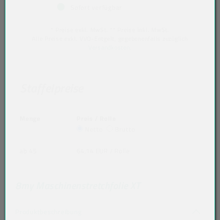
Sofort verfügbar
* Preise exkl. MwSt. ** Preise inkl. MwSt.
Alle Preise exkl. VVO-Entgelt, gegebenenfalls zuzüglich
Versandkosten
.
Staffelpreise
Menge
Preis / Rolle
Netto
Brutto
ab 45
64,14 EUR
/ Rolle
8my Maschinenstretchfolie XT
Akkordeon auf-/zuklappen stimmen nicht 
Produktbeschreibung