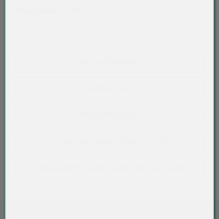
Artikelnummer:
97869
PRODUKTANFRAGE
WUNSCHLISTE
PREISÜBERSICHT
TECHN. DATENBLATT (PDF, 67,7 KB)
KONFORMITÄTSERKLÄRUNG (PDF, 260,5 KB)