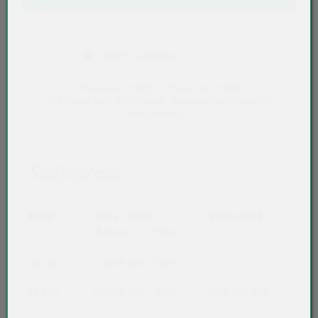
Sofort verfügbar
* Preise exkl. MwSt. ** Preise inkl. MwSt.
Alle Preise exkl. VVO-Entgelt, gegebenenfalls zuzüglich
Versandkosten
.
Staffelpreise
Menge
Preis / Stück
Preisvorteil
Netto
Brutto
ab 250
0,1058 EUR
/ Stück
ab 750
0,1005 EUR
/ Stück
0,01 EUR (5%)