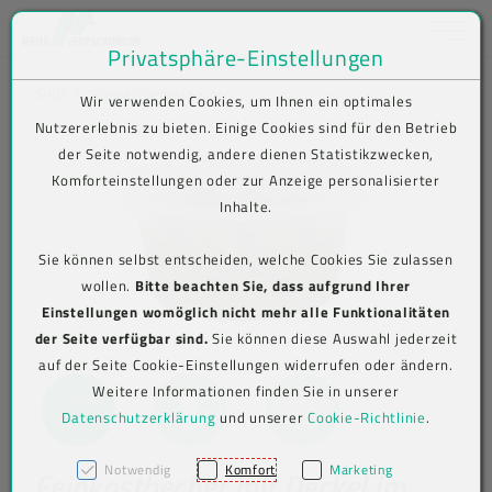
Toggle na
Privatsphäre-Einstellungen
Zum Inhalt springen [AK + 0]
Zum Hauptmenü springen [AK + 1]
Zum Shop-Menü (Suche, Wunschliste, Warenkorb, Mein Account) spring
Zum Meta-Menü oben (rechts) springen [AK + 3]
Zum Icon-Menü unten am Browserrand springen [AK + 4]
Zum Footer-Menü unten (angedockt an Browserrand) springen [AK + 5
Zum Widget-Menü rechts springen [AK + 6]
Zu den Inhalten im Fußbereich springen [AK + 7]
SHOP
Produkt-Detailansicht
Wir verwenden Cookies, um Ihnen ein optimales
Nutzererlebnis zu bieten. Einige Cookies sind für den Betrieb
der Seite notwendig, andere dienen Statistikzwecken,
Komforteinstellungen oder zur Anzeige personalisierter
Inhalte.
Sie können selbst entscheiden, welche Cookies Sie zulassen
wollen.
Bitte beachten Sie, dass aufgrund Ihrer
Einstellungen womöglich nicht mehr alle Funktionalitäten
der Seite verfügbar sind.
Sie können diese Auswahl jederzeit
auf der Seite Cookie-Einstellungen widerrufen oder ändern.
Weitere Informationen finden Sie in unserer
Datenschutzerklärung
und unserer
Cookie-Richtlinie
.
Notwendig
Komfort
Marketing
Feinkostbecher mit Deckel im