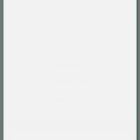
PRODUKTANFRAGE
WUNSCHLISTE
PREISÜBERSICHT
TECHN. DATENBLATT (PDF, 41,9 KB)
KONFORMITÄTSERKLÄRUNG (PDF, 126,1 KB)