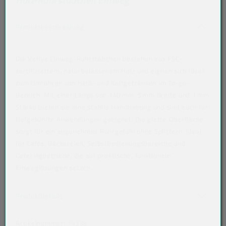
Akkordeon auf-/zuklappen stimmen nicht 
Produktbeschreibung
Die Verive Einweg-Rührstäbchen bestehen aus FSC-
zertifiziertem, naturbelassenem Holz und eignen sich ideal
zum Umrühren von Heiß- und Kaltgetränken im To-go-
Bereich. Mit einer Länge von 140 mm, 5 mm Breite und 1 mm
Stärke bieten sie eine stabile Handhabung und sind auch für
tiefgekühlte Anwendungen geeignet. Die glatte Oberfläche
sorgt für ein angenehmes Rührgefühl ohne Splittern. Ideal
für Cafés, Bäckereien, Selbstbedienungsbereiche und
Cateringbetriebe, die auf praktische, funktionale
Einweglösungen setzen.
tiefkühlgeeignet: Ja
Akkordeon auf-/zuklappen stimmen nicht überein
Produktdetails
Artikelnummer:
14338