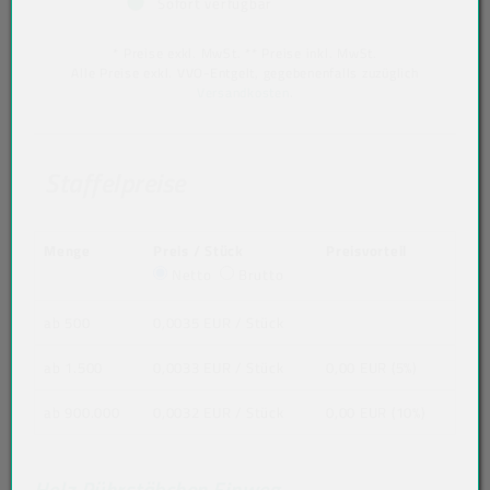
Sofort verfügbar
* Preise exkl. MwSt. ** Preise inkl. MwSt.
Alle Preise exkl. VVO-Entgelt, gegebenenfalls zuzüglich
Versandkosten
.
Staffelpreise
Menge
Preis / Stück
Preisvorteil
Netto
Brutto
ab 500
0,0035 EUR
/ Stück
ab 1.500
0,0033 EUR
/ Stück
0,00 EUR (5%)
ab 900.000
0,0032 EUR
/ Stück
0,00 EUR (10%)
Holz-Rührstäbchen Einweg