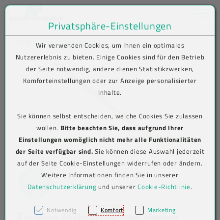
Toggle na
Privatsphäre-Einstellungen
Zum Inhalt springen [AK + 0]
Zum Hauptmenü springen [AK + 1]
Zum Shop-Menü (Suche, Wunschliste, Warenkorb, Mein Account) spring
Zum Meta-Menü oben (rechts) springen [AK + 3]
Zum Icon-Menü unten am Browserrand springen [AK + 4]
Zum Footer-Menü unten (angedockt an Browserrand) springen [AK + 5
Zum Widget-Menü rechts springen [AK + 6]
Zu den Inhalten im Fußbereich springen [AK + 7]
SHOP
Produkt-Detailansicht
Wir verwenden Cookies, um Ihnen ein optimales
Nutzererlebnis zu bieten. Einige Cookies sind für den Betrieb
der Seite notwendig, andere dienen Statistikzwecken,
Komforteinstellungen oder zur Anzeige personalisierter
Inhalte.
Sie können selbst entscheiden, welche Cookies Sie zulassen
wollen.
Bitte beachten Sie, dass aufgrund Ihrer
Einstellungen womöglich nicht mehr alle Funktionalitäten
der Seite verfügbar sind.
Sie können diese Auswahl jederzeit
auf der Seite Cookie-Einstellungen widerrufen oder ändern.
Weitere Informationen finden Sie in unserer
Datenschutzerklärung
und unserer
Cookie-Richtlinie
.
Notwendig
Komfort
Marketing
Einweg-Rührstäbchen Verive,