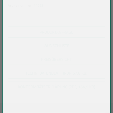
Artikelnummer:
14093
PRODUKTANFRAGE
WUNSCHLISTE
PREISÜBERSICHT
TECHN. DATENBLATT (PDF, 67,8 KB)
KONFORMITÄTSERKLÄRUNG (PDF, 164,9 KB)