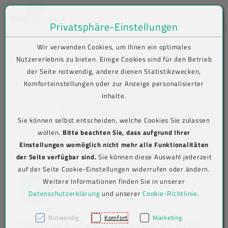
Toggle na
Privatsphäre-Einstellungen
Zum Inhalt springen [AK + 0]
Zum Hauptmenü springen [AK + 1]
Zum Shop-Menü (Suche, Wunschliste, Warenkorb, Mein Account) spring
Zum Meta-Menü oben (rechts) springen [AK + 3]
Zum Icon-Menü unten am Browserrand springen [AK + 4]
Zum Footer-Menü unten (angedockt an Browserrand) springen [AK + 5
Zum Widget-Menü rechts springen [AK + 6]
Zu den Inhalten im Fußbereich springen [AK + 7]
SHOP
Produkt-Detailansicht
Wir verwenden Cookies, um Ihnen ein optimales
Nutzererlebnis zu bieten. Einige Cookies sind für den Betrieb
der Seite notwendig, andere dienen Statistikzwecken,
Komforteinstellungen oder zur Anzeige personalisierter
Inhalte.
Sie können selbst entscheiden, welche Cookies Sie zulassen
wollen.
Bitte beachten Sie, dass aufgrund Ihrer
Einstellungen womöglich nicht mehr alle Funktionalitäten
der Seite verfügbar sind.
Sie können diese Auswahl jederzeit
auf der Seite Cookie-Einstellungen widerrufen oder ändern.
Weitere Informationen finden Sie in unserer
Datenschutzerklärung
und unserer
Cookie-Richtlinie
.
Notwendig
Komfort
Marketing
Domdeckel geschlossen VERIVE