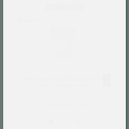
ZUBEHÖR
Shake-Becher to go, 300 ml, Ø 95 mm, 110
mm, RPET, transparent, VERIVE
ab 0,0687 EUR
/ Stück