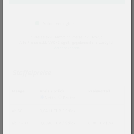
Sofort verfügbar
* Preise exkl. MwSt. ** Preise inkl. MwSt.
Alle Preise exkl. VVO-Entgelt, gegebenenfalls zuzüglich
Versandkosten
.
Staffelpreise
Menge
Preis / Stück
Preisvorteil
Netto
Brutto
ab 50
0,0411 EUR
/ Stück
ab 2.400
0,0390 EUR
/ Stück
0,00 EUR (5%)