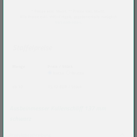
* Preise exkl. MwSt. ** Preise inkl. MwSt.
Alle Preise exkl. VVO-Entgelt, gegebenenfalls zuzüglich
Versandkosten
.
Staffelpreise
Menge
Preis / Stück
Netto
Brutto
ab 10
15,12 EUR
/ Stück
Ausbeinmesser Kullenschliff 137 mm
schwarz
Akkordeon auf-/zuklappen stimmen nicht 
Produktbeschreibung