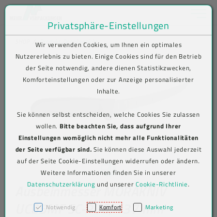
Toggle na
Privatsphäre-Einstellungen
Zum Inhalt springen [AK + 0]
Zum Hauptmenü springen [AK + 1]
Zum Shop-Menü (Suche, Wunschliste, Warenkorb, Mein Account) spring
Zum Meta-Menü oben (rechts) springen [AK + 3]
Zum Icon-Menü unten am Browserrand springen [AK + 4]
Zum Footer-Menü unten (angedockt an Browserrand) springen [AK + 5
Zum Widget-Menü rechts springen [AK + 6]
Zu den Inhalten im Fußbereich springen [AK + 7]
SHOP
Produkt-Detailansicht
Wir verwenden Cookies, um Ihnen ein optimales
Nutzererlebnis zu bieten. Einige Cookies sind für den Betrieb
der Seite notwendig, andere dienen Statistikzwecken,
Komforteinstellungen oder zur Anzeige personalisierter
Inhalte.
Sie können selbst entscheiden, welche Cookies Sie zulassen
wollen.
Bitte beachten Sie, dass aufgrund Ihrer
Einstellungen womöglich nicht mehr alle Funktionalitäten
der Seite verfügbar sind.
Sie können diese Auswahl jederzeit
auf der Seite Cookie-Einstellungen widerrufen oder ändern.
Weitere Informationen finden Sie in unserer
Datenschutzerklärung
und unserer
Cookie-Richtlinie
.
Ausbeinmesser MORAKNIV
UCB5MF SC-PUG, 137 mm
Notwendig
Komfort
Marketing