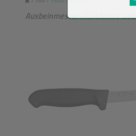
SHOP
Produkt-Detailansicht
Ausbeinmesser MORAKNIV SB6S-P