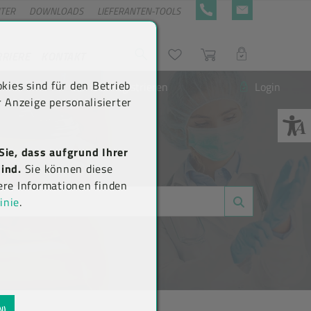
NTER
DOWNLOADS
LIEFERANTEN-TOOLS
+43 5576 7177 818
KONTAKTFORMULA
RRIERE
KONTAKT
Suche
Wunschliste
Warenkorb
LOGIN
kies sind für den Betrieb
Neu registrieren
Login
 Anzeige personalisierter
Sie, dass aufgrund Ihrer
ind.
Sie können diese
ere Informationen finden
inie
.
N)