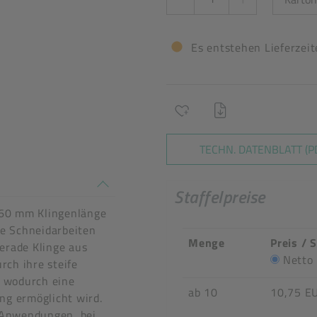
Es entstehen Lieferzei
TECHN. DATENBLATT (P
n stimmen nicht überein
Staffelpreise
60 mm Klingenlänge
se Schneidarbeiten
Menge
Preis / 
erade Klinge aus
Netto
rch ihre steife
, wodurch eine
ab 10
10,75 E
ng ermöglicht wird.
r Anwendungen, bei