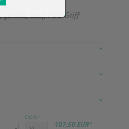
rade, steif, PUG-Griff
Stück
*
107,50 EUR
*