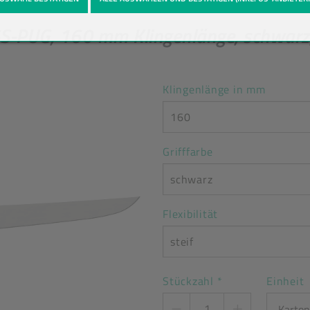
UG, 160 mm Klingenlänge, schwarz, ge
Klingenlänge in mm
160
Grifffarbe
schwarz
Flexibilität
steif
Stückzahl
*
Einheit