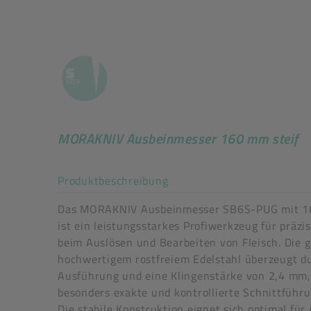
MORAKNIV Ausbeinmesser 160 mm steif
Akkordeon auf-/zuklappe
Produktbeschreibung
Das MORAKNIV Ausbeinmesser SB6S-PUG mit 1
ist ein leistungsstarkes Profiwerkzeug für präzi
beim Auslösen und Bearbeiten von Fleisch. Die g
hochwertigem rostfreiem Edelstahl überzeugt du
Ausführung und eine Klingenstärke von 2,4 mm
besonders exakte und kontrollierte Schnittführu
Die stabile Konstruktion eignet sich optimal fü