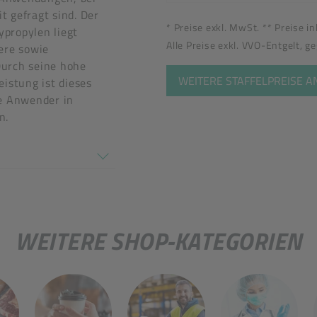
 gefragt sind. Der
* Preise exkl. MwSt. ** Preise i
propylen liegt
Alle Preise exkl. VVO-Entgelt, g
ere sowie
Durch seine hohe
WEITERE STAFFELPREISE 
eistung ist dieses
le Anwender in
ärke: 2,4 mm
n.
en nicht überein
WEITERE SHOP-KATEGORIEN