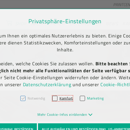
PRINTCE
Privatsphäre-Einstellungen
SHOP
NACHHALTIGKEIT
UNTERNEHMEN
NEWS
KA
unt) springen [AK + 2]
en [AK + 5]
m Ihnen ein optimales Nutzererlebnis zu bieten. Einige Coo
Kauf auf Rechnung
Newsletter-Anmeldung
(B2B)
ere dienen Statistikzwecken, Komforteinstellungen oder zur
Inhalte.
heiden, welche Cookies Sie zulassen wollen.
Bitte beachten 
ich nicht mehr alle Funktionalitäten der Seite verfügbar s
er Seite Cookie-Einstellungen widerrufen oder ändern. Weit
in unserer
Datenschutzerklärung
und unserer
Cookie-Richtl
Notwendig
Komfort
Marketing
Mehr Cookie-Infos einblenden
USWAHL BESTÄTIGEN
ALLE AUSWÄHLEN UND BESTÄTIGEN (INKL. US-ANBIETER