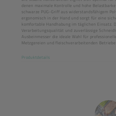
denen maximale Kontrolle und hohe Belastbarkeit
schwarze PUG-Griff aus widerstandsfähigem Poly
ergonomisch in der Hand und sorgt für eine sich
komfortable Handhabung im täglichen Einsatz. 
Abmessungen (L x B x H): 291 x 41 x 21 mm
Verarbeitungsqualität und zuverlässige Schneidl
Griffmaterial: PP, Grifffarbe: schwarz
Ausbeinmesser die ideale Wahl für professionel
Klingenmaterial: rostfreier Edelstahl, Klingenst
Metzgereien und fleischverarbeitenden Betriebe
Morakniv Art.-Nr.: 14889
Akkordeon auf-/zuklappen stimm
Produktdetails