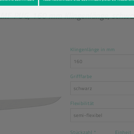
-PUG, 160 mm Klingenlänge, schwarz, 
Klingenlänge in mm
160
Grifffarbe
schwarz
Flexibilität
semi-flexibel
Stückzahl
*
Einheit