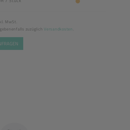
UR
/ Stück
nkl. MwSt.
egebenenfalls zuzüglich
Versandkosten
.
ANFRAGEN