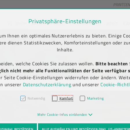
PRINTCE
Privatsphäre-Einstellungen
SHOP
NACHHALTIGKEIT
UNTERNEHMEN
NEWS
KA
unt) springen [AK + 2]
en [AK + 5]
m Ihnen ein optimales Nutzererlebnis zu bieten. Einige Coo
Kauf auf Rechnung
Newsletter-Anmeldung
(B2B)
ere dienen Statistikzwecken, Komforteinstellungen oder zur
Inhalte.
heiden, welche Cookies Sie zulassen wollen.
Bitte beachten 
ich nicht mehr alle Funktionalitäten der Seite verfügbar s
er Seite Cookie-Einstellungen widerrufen oder ändern. Weit
in unserer
Datenschutzerklärung
und unserer
Cookie-Richtl
Notwendig
Komfort
Marketing
Mehr Cookie-Infos einblenden
USWAHL BESTÄTIGEN
ALLE AUSWÄHLEN UND BESTÄTIGEN (INKL. US-ANBIETER