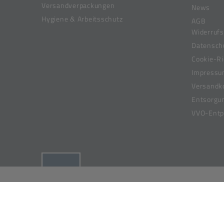
Versandverpackungen
News
Hygiene & Arbeitsschutz
AGB
Widerrufs
Datensch
Cookie-Ri
Impress
Versandk
Entsorgu
VVO-Entpf
(öffnet in neuem Tab)
© 2019-2026 Meier Verpackungen GmbH,