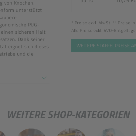
ab 10
10,75 E
ng von Knochen,
enform unterstützt
 saubere
* Preise exkl. MwSt. ** Preise i
ergonomische PUG-
Alle Preise exkl. VVO-Entgelt, g
 einen sicheren Halt
sätzen. Dank seiner
WEITERE STAFFELPREISE 
tät eignet sich dieses
etriebe und die
ärke: 1,8 mm
en nicht überein
WEITERE SHOP-KATEGORIEN