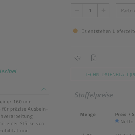
Es entstehen Lieferzei
exibel
TECHN. DATENBLATT (P
n stimmen nicht überein
Staffelpreise
einer 160 mm
 für präzise Ausbein-
Menge
Preis / 
schverarbeitung
Netto
mit einer Stärke von
xibilität und