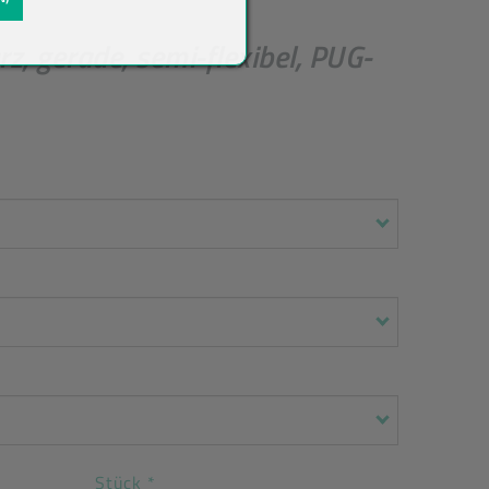
gerade, semi-flexibel, PUG-
Stück
*