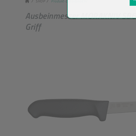
SHOP
Produkt-Detailansicht
Ausbeinmesser MORAKNIV SB6MF
Griff