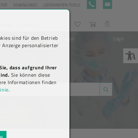
NTER
DOWNLOADS
LIEFERANTEN-TOOLS
+43 5576 7177 818
KONTAKTFORMULA
RRIERE
KONTAKT
Suche
Wunschliste
Warenkorb
LOGIN
kies sind für den Betrieb
Neu registrieren
Login
 Anzeige personalisierter
Sie, dass aufgrund Ihrer
ind.
Sie können diese
ere Informationen finden
inie
.
N)