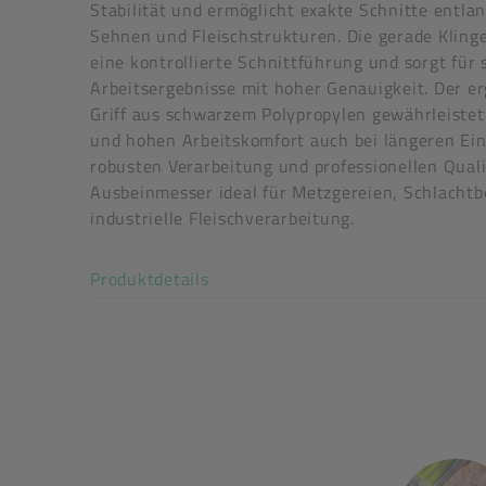
Stabilität und ermöglicht exakte Schnitte entla
Sehnen und Fleischstrukturen. Die gerade Kling
eine kontrollierte Schnittführung und sorgt für
Arbeitsergebnisse mit hoher Genauigkeit. Der 
Griff aus schwarzem Polypropylen gewährleistet
und hohen Arbeitskomfort auch bei längeren Ein
Abmessungen (L x B x H): 291 x 41 x 21 mm
robusten Verarbeitung und professionellen Quali
Griffmaterial: PP, Grifffarbe: schwarz
Ausbeinmesser ideal für Metzgereien, Schlachtb
Klingenmaterial: rostfreier Edelstahl, Klingenst
industrielle Fleischverarbeitung.
Morakniv Art.-Nr.: 14890
Akkordeon auf-/zuklappen stimm
Produktdetails