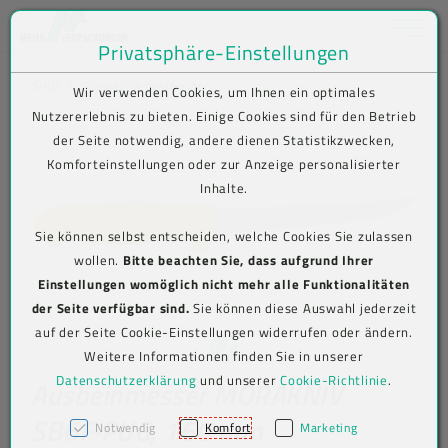
Toggle na
Privatsphäre-Einstellungen
Zum Inhalt springen [AK + 0]
Zum Hauptmenü springen [AK + 1]
Zum Shop-Menü (Suche, Wunschliste, Warenkorb, Mein Account) spring
Zum Meta-Menü oben (rechts) springen [AK + 3]
Zum Icon-Menü unten am Browserrand springen [AK + 4]
Zum Footer-Menü unten (angedockt an Browserrand) springen [AK + 5
Zum Widget-Menü rechts springen [AK + 6]
Zu den Inhalten im Fußbereich springen [AK + 7]
SHOP
Produkt-Detailansicht
Wir verwenden Cookies, um Ihnen ein optimales
Nutzererlebnis zu bieten. Einige Cookies sind für den Betrieb
der Seite notwendig, andere dienen Statistikzwecken,
Komforteinstellungen oder zur Anzeige personalisierter
Inhalte.
Sie können selbst entscheiden, welche Cookies Sie zulassen
wollen.
Bitte beachten Sie, dass aufgrund Ihrer
Einstellungen womöglich nicht mehr alle Funktionalitäten
der Seite verfügbar sind.
Sie können diese Auswahl jederzeit
auf der Seite Cookie-Einstellungen widerrufen oder ändern.
Weitere Informationen finden Sie in unserer
Datenschutzerklärung
und unserer
Cookie-Richtlinie
.
Ausbeinmesser MORAKNIV
SB6F-PUG, 160 mm
Notwendig
Komfort
Marketing