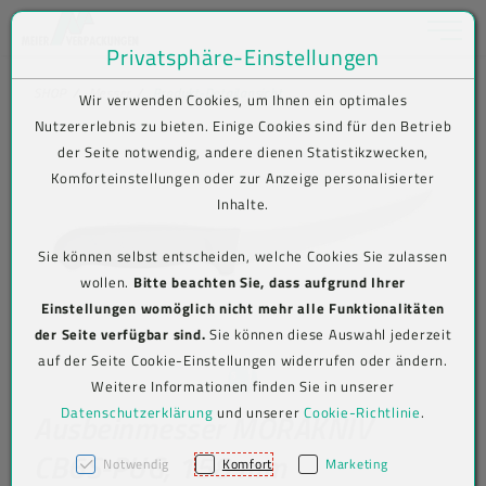
Toggle na
Privatsphäre-Einstellungen
Zum Inhalt springen [AK + 0]
Zum Hauptmenü springen [AK + 1]
Zum Shop-Menü (Suche, Wunschliste, Warenkorb, Mein Account) spring
Zum Meta-Menü oben (rechts) springen [AK + 3]
Zum Icon-Menü unten am Browserrand springen [AK + 4]
Zum Footer-Menü unten (angedockt an Browserrand) springen [AK + 5
Zum Widget-Menü rechts springen [AK + 6]
Zu den Inhalten im Fußbereich springen [AK + 7]
SHOP
Messer
Produkt-Detailansicht
Wir verwenden Cookies, um Ihnen ein optimales
Nutzererlebnis zu bieten. Einige Cookies sind für den Betrieb
der Seite notwendig, andere dienen Statistikzwecken,
Komforteinstellungen oder zur Anzeige personalisierter
Inhalte.
Sie können selbst entscheiden, welche Cookies Sie zulassen
wollen.
Bitte beachten Sie, dass aufgrund Ihrer
Einstellungen womöglich nicht mehr alle Funktionalitäten
der Seite verfügbar sind.
Sie können diese Auswahl jederzeit
auf der Seite Cookie-Einstellungen widerrufen oder ändern.
Weitere Informationen finden Sie in unserer
Datenschutzerklärung
und unserer
Cookie-Richtlinie
.
Ausbeinmesser MORAKNIV
CB6S-PUG, 158 mm
Notwendig
Komfort
Marketing