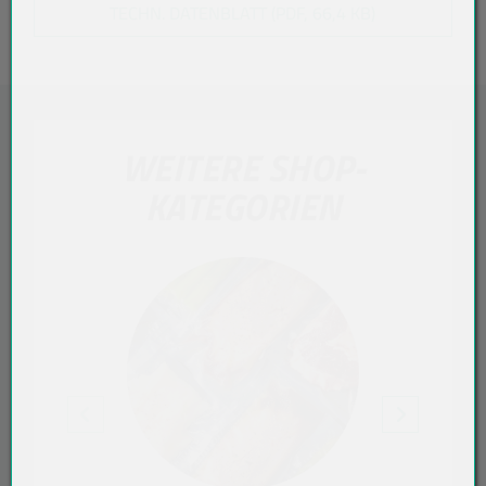
TECHN. DATENBLATT (PDF, 66,4 KB)
WEITERE SHOP-
KATEGORIEN