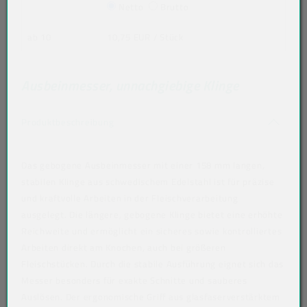
Netto
Brutto
ab 10
10,75 EUR
/ Stück
Ausbeinmesser, unnachgiebige Klinge
Akkordeon auf-/zuklappen stimmen nicht 
Produktbeschreibung
Das gebogene Ausbeinmesser mit einer 158 mm langen,
stabilen Klinge aus schwedischem Edelstahl ist für präzise
und kraftvolle Arbeiten in der Fleischverarbeitung
ausgelegt. Die längere, gebogene Klinge bietet eine erhöhte
Reichweite und ermöglicht ein sicheres sowie kontrolliertes
Arbeiten direkt am Knochen, auch bei größeren
Fleischstücken. Durch die stabile Ausführung eignet sich das
Messer besonders für exakte Schnitte und sauberes
Auslösen. Der ergonomische Griff aus glasfaserverstärktem