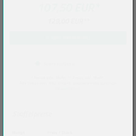
107,50 EUR
*
129,00 EUR
**
IN DEN WARENKORB
Sofort verfügbar
* Preise exkl. MwSt. ** Preise inkl. MwSt.
Alle Preise exkl. VVO-Entgelt, gegebenenfalls zuzüglich
Versandkosten
.
Staffelpreise
Menge
Preis / Stück