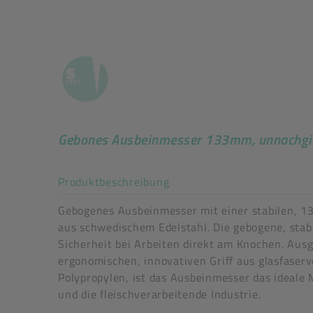
Gebones Ausbeinmesser 133mm, unnachgi
Akkordeon auf-/zuklappe
Produktbeschreibung
Gebogenes Ausbeinmesser mit einer stabilen, 1
aus schwedischem Edelstahl. Die gebogene, stabi
Sicherheit bei Arbeiten direkt am Knochen. Aus
Abmessungen (L x B x H): 258 x 55 x 21 mm
ergonomischen, innovativen Griff aus glasfaser
Griffmaterial: PP, Grifffarbe: schwarz
Polypropylen, ist das Ausbeinmesser das ideale 
Klingenmaterial: rostfreier Edelstahl, Klingenst
und die fleischverarbeitende Industrie.
Morakniv Art.-Nr.: 14872