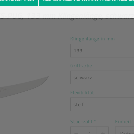
UG, 133 mm Klingenlänge, schwarz, g
Klingenlänge in mm
133
Grifffarbe
schwarz
Flexibilität
steif
Stückzahl
*
Einheit