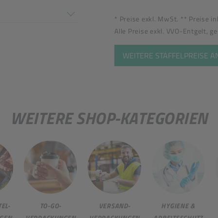
en nicht überein
* Preise exkl. MwSt. ** Preise i
Alle Preise exkl. VVO-Entgelt, g
WEITERE STAFFELPREISE 
WEITERE SHOP-KATEGORIEN
EL-
TO-GO-
VERSAND-
HYGIENE &
GEN
VERPACKUNGEN
VERPACKUNGEN
ARBEITSSCHUTZ