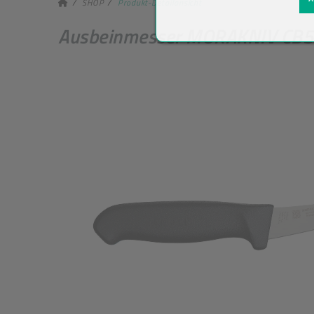
SHOP
Produkt-Detailansicht
Ausbeinmesser MORAKNIV CB5S-P