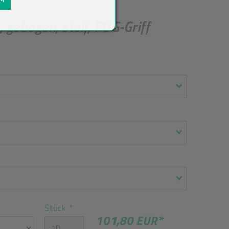
ebogen, steif, PUG-Griff
Stück
*
101,80 EUR
*