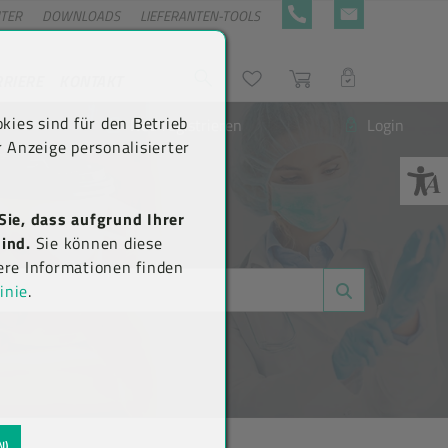
NTER
DOWNLOADS
LIEFERANTEN-TOOLS
+43 5576 7177 818
KONTAKTFORMULA
RRIERE
KONTAKT
Suche
Wunschliste
Warenkorb
LOGIN
kies sind für den Betrieb
Neu registrieren
Login
 Anzeige personalisierter
Sie, dass aufgrund Ihrer
ind.
Sie können diese
ere Informationen finden
inie
.
N)