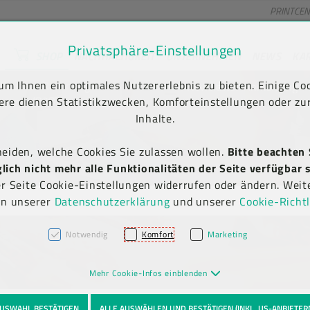
PRINTCE
Privatsphäre-Einstellungen
SHOP
NACHHALTIGKEIT
UNTERNEHMEN
NEWS
KA
unt) springen [AK + 2]
en [AK + 5]
m Ihnen ein optimales Nutzererlebnis zu bieten. Einige Coo
Kauf auf Rechnung
Newsletter-Anmeldung
(B2B)
ere dienen Statistikzwecken, Komforteinstellungen oder zur
Inhalte.
heiden, welche Cookies Sie zulassen wollen.
Bitte beachten 
ich nicht mehr alle Funktionalitäten der Seite verfügbar s
er Seite Cookie-Einstellungen widerrufen oder ändern. Weit
in unserer
Datenschutzerklärung
und unserer
Cookie-Richtl
Notwendig
Komfort
Marketing
Mehr Cookie-Infos einblenden
USWAHL BESTÄTIGEN
ALLE AUSWÄHLEN UND BESTÄTIGEN (INKL. US-ANBIETER