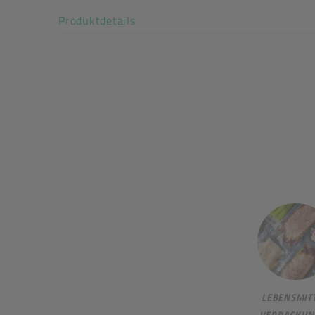
Akkordeon auf-/zuklappen stimm
Produktdetails
LEBENSMITT
VERPACKUN