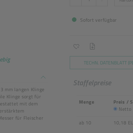
Sofort verfügbar
ebig
TECHN. DATENBLATT (P
n stimmen nicht überein
Staffelpreise
33 mm langen Klinge
le Klinge sorgt für
Menge
Preis / 
gestattet mit dem
Netto
verstärktem
Messer für Fleischer
ab 10
10,18 E
ärke: 2,4 mm