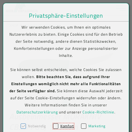
Toggle na
Privatsphäre-Einstellungen
Zum Inhalt springen [AK + 0]
Zum Hauptmenü springen [AK + 1]
Zum Shop-Menü (Suche, Wunschliste, Warenkorb, Mein Account) spring
Zum Meta-Menü oben (rechts) springen [AK + 3]
Zum Icon-Menü unten am Browserrand springen [AK + 4]
Zum Footer-Menü unten (angedockt an Browserrand) springen [AK + 5
Zum Widget-Menü rechts springen [AK + 6]
Zu den Inhalten im Fußbereich springen [AK + 7]
SHOP
Produkt-Detailansicht
Wir verwenden Cookies, um Ihnen ein optimales
Nutzererlebnis zu bieten. Einige Cookies sind für den Betrieb
der Seite notwendig, andere dienen Statistikzwecken,
Komforteinstellungen oder zur Anzeige personalisierter
Inhalte.
Sie können selbst entscheiden, welche Cookies Sie zulassen
wollen.
Bitte beachten Sie, dass aufgrund Ihrer
Einstellungen womöglich nicht mehr alle Funktionalitäten
der Seite verfügbar sind.
Sie können diese Auswahl jederzeit
auf der Seite Cookie-Einstellungen widerrufen oder ändern.
Weitere Informationen finden Sie in unserer
Datenschutzerklärung
und unserer
Cookie-Richtlinie
.
Ausbeinmesser MORAKNIV
CB5S-PUG, 133 mm
Notwendig
Komfort
Marketing