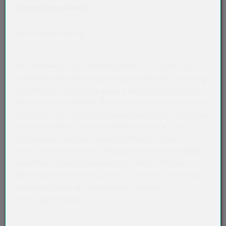
Umreifungsband
Akkordeon auf-/zuklappen stimmen nicht 
Produktbeschreibung
Der Abrollwagen für Kunststoff-Umreifungsband ist eine
stabile und fahrbare Lösung zur ergonomischen Abwicklung
von Umreifungsbändern in Lager, Versand und Produktion.
Geeignet für PP- und PET-Bänder auf Standardkernen bietet
der Wagen eine reibungslose Abwicklung und verhindert ein
Verknoten oder unkontrolliertes Abrollen des Bandes.
Ausgestattet mit einer integrierten Ablagebox für
Verschlusshülsen oder Werkzeuge unterstützt der Wagen
ein effizientes Arbeiten direkt am Einsatzort. Robuste
Bauweise mit leichtgängigen Rollen – ideal für den mobilen
Einsatz bei manuellen oder halbautomatischen
Umreifungsprozessen.
Mega-Sale
Akkordeon auf-/zuklappen stimmen nicht überein