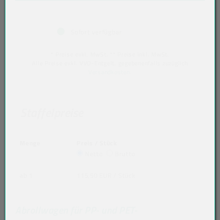
Sofort verfügbar
* Preise exkl. MwSt. ** Preise inkl. MwSt.
Alle Preise exkl. VVO-Entgelt, gegebenenfalls zuzüglich
Versandkosten
.
Staffelpreise
Menge
Preis / Stück
Netto
Brutto
ab 1
115,50 EUR
/ Stück
Abrollwagen für PP- und PET-