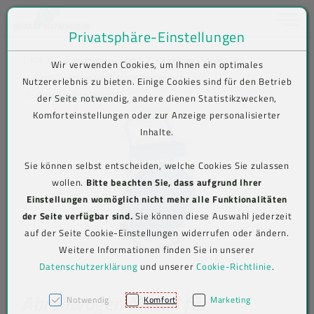
Toggle na
Privatsphäre-Einstellungen
Zum Inhalt springen [AK + 0]
Zum Hauptmenü springen [AK + 1]
Zum Shop-Menü (Suche, Wunschliste, Warenkorb, Mein Account) spring
Zum Meta-Menü oben (rechts) springen [AK + 3]
Zum Icon-Menü unten am Browserrand springen [AK + 4]
Zum Footer-Menü unten (angedockt an Browserrand) springen [AK + 5
Zum Widget-Menü rechts springen [AK + 6]
Zu den Inhalten im Fußbereich springen [AK + 7]
SHOP
Versandverpackungen
Umreifungsbänder
Wir verwenden Cookies, um Ihnen ein optimales
Umreifungsgeräte & Umreifungsmaschinen
Nutzererlebnis zu bieten. Einige Cookies sind für den Betrieb
Produkt-Detailansicht
der Seite notwendig, andere dienen Statistikzwecken,
Komforteinstellungen oder zur Anzeige personalisierter
Inhalte.
Sie können selbst entscheiden, welche Cookies Sie zulassen
wollen.
Bitte beachten Sie, dass aufgrund Ihrer
Einstellungen womöglich nicht mehr alle Funktionalitäten
der Seite verfügbar sind.
Sie können diese Auswahl jederzeit
auf der Seite Cookie-Einstellungen widerrufen oder ändern.
Weitere Informationen finden Sie in unserer
Datenschutzerklärung
und unserer
Cookie-Richtlinie
.
Abrollwagen Metall für
Notwendig
Komfort
Marketing