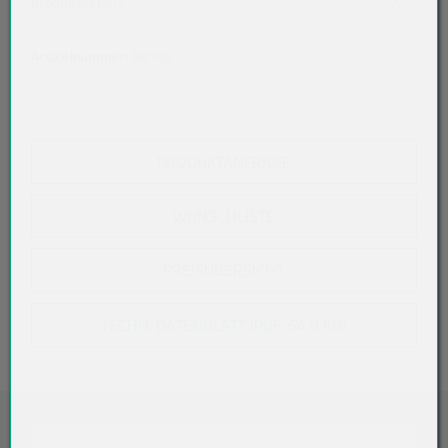
Produktdetails
Artikelnummer:
98105
PRODUKTANFRAGE
WUNSCHLISTE
PREISÜBERSICHT
TECHN. DATENBLATT (PDF, 64,9 KB)