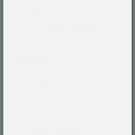
Sofort verfügbar
* Preise exkl. MwSt. ** Preise inkl. MwSt.
Alle Preise exkl. VVO-Entgelt, gegebenenfalls zuzüglich
Versandkosten
.
Staffelpreise
Menge
Preis / Stück
Preisvorteil
Netto
Brutto
ab 250
0,0810 EUR
/ Stück
ab 750
0,0770 EUR
/ Stück
0,00 EUR (5%)
Thermo-Klappbox für Menüs