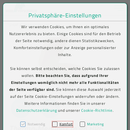
Toggle na
Privatsphäre-Einstellungen
Zum Inhalt springen [AK + 0]
Zum Hauptmenü springen [AK + 1]
Zum Shop-Menü (Suche, Wunschliste, Warenkorb, Mein Account) spring
Zum Meta-Menü oben (rechts) springen [AK + 3]
Zum Icon-Menü unten am Browserrand springen [AK + 4]
Zum Footer-Menü unten (angedockt an Browserrand) springen [AK + 5
Zum Widget-Menü rechts springen [AK + 6]
Zu den Inhalten im Fußbereich springen [AK + 7]
SHOP
Produkt-Detailansicht
Wir verwenden Cookies, um Ihnen ein optimales
Nutzererlebnis zu bieten. Einige Cookies sind für den Betrieb
der Seite notwendig, andere dienen Statistikzwecken,
Komforteinstellungen oder zur Anzeige personalisierter
Inhalte.
Sie können selbst entscheiden, welche Cookies Sie zulassen
wollen.
Bitte beachten Sie, dass aufgrund Ihrer
Einstellungen womöglich nicht mehr alle Funktionalitäten
der Seite verfügbar sind.
Sie können diese Auswahl jederzeit
auf der Seite Cookie-Einstellungen widerrufen oder ändern.
Weitere Informationen finden Sie in unserer
Datenschutzerklärung
und unserer
Cookie-Richtlinie
.
Notwendig
Komfort
Marketing
Thermo-Menübox to go HP6