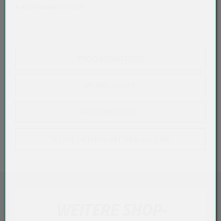
Artikelnummer:
96564
PRODUKTANFRAGE
WUNSCHLISTE
PREISÜBERSICHT
TECHN. DATENBLATT (PDF, 69,3 KB)
WEITERE SHOP-