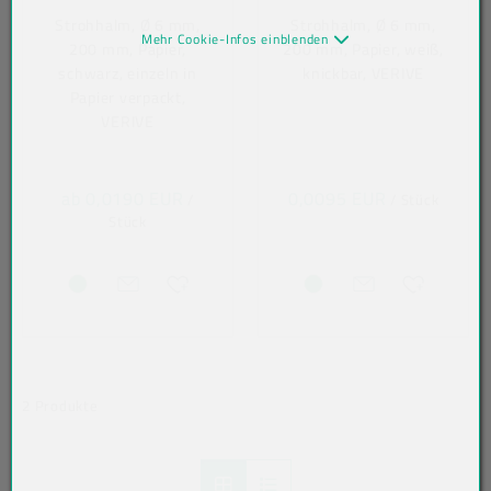
Strohhalm, Ø 6 mm,
Strohhalm, Ø 6 mm,
Mehr Cookie-Infos einblenden
200 mm, Papier,
200 mm, Papier, weiß,
schwarz, einzeln in
knickbar, VERIVE
Papier verpackt,
VERIVE
ab 0,0190 EUR
0,0095 EUR
/
/ Stück
Stück
2 Produkte