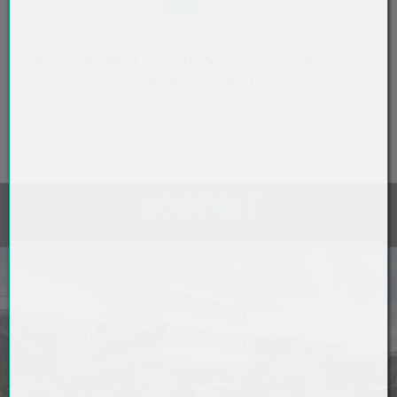
*Preise exkl. MwSt. und exkl. VVO-Entgelt, gegebenenfalls
zuzüglich
Versandkosten
.
KONTAKT