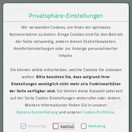
Toggle na
Privatsphäre-Einstellungen
Zum Inhalt springen [AK + 0]
Zum Hauptmenü springen [AK + 1]
Zum Shop-Menü (Suche, Wunschliste, Warenkorb, Mein Account) spring
Zum Meta-Menü oben (rechts) springen [AK + 3]
Zum Icon-Menü unten am Browserrand springen [AK + 4]
Zum Footer-Menü unten (angedockt an Browserrand) springen [AK + 5
Zum Widget-Menü rechts springen [AK + 6]
Zu den Inhalten im Fußbereich springen [AK + 7]
SHOP
To-Go-Verpackungen
Trinkhalme
TRINKHALME
Wir verwenden Cookies, um Ihnen ein optimales
Nutzererlebnis zu bieten. Einige Cookies sind für den Betrieb
Shop durchsuchen (Produkt / Art-Nr.)
der Seite notwendig, andere dienen Statistikzwecken,
Komforteinstellungen oder zur Anzeige personalisierter
Inhalte.
2 Produkte
Sie können selbst entscheiden, welche Cookies Sie zulassen
wollen.
Bitte beachten Sie, dass aufgrund Ihrer
Einstellungen womöglich nicht mehr alle Funktionalitäten
der Seite verfügbar sind.
Sie können diese Auswahl jederzeit
auf der Seite Cookie-Einstellungen widerrufen oder ändern.
Weitere Informationen finden Sie in unserer
Datenschutzerklärung
und unserer
Cookie-Richtlinie
.
Notwendig
Komfort
Marketing