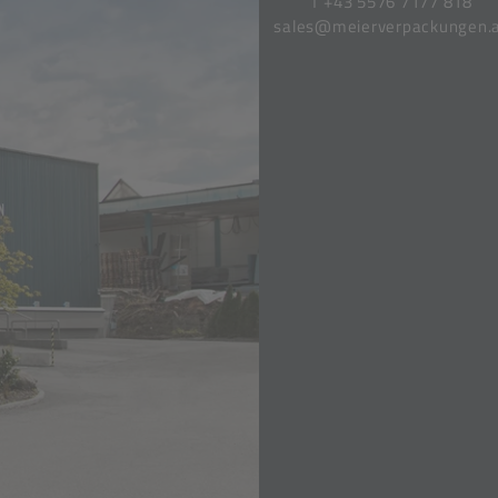
T
+43 5576 7177 818
sales@meierverpackungen.