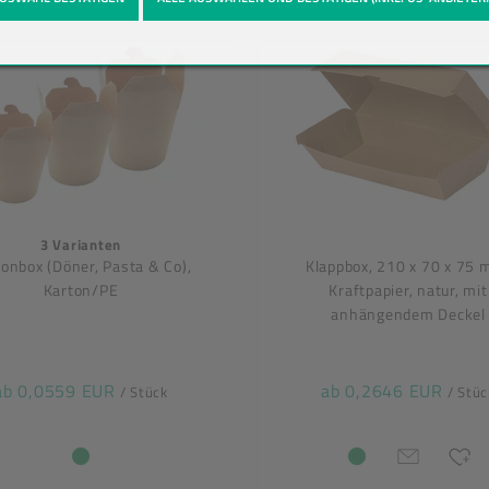
3 Varianten
onbox (Döner, Pasta & Co),
Klappbox, 210 x 70 x 75 
Karton/PE
Kraftpapier, natur, mit
anhängendem Deckel
ab 0,0559 EUR
ab 0,2646 EUR
/ Stück
/ Stüc