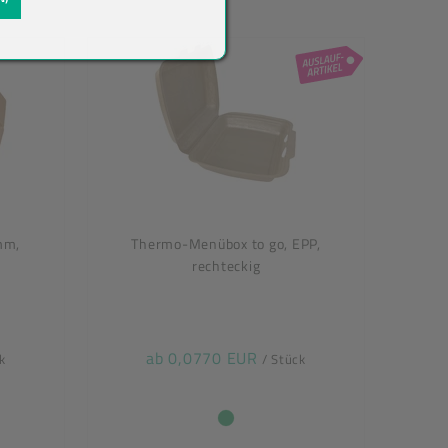
mm,
Thermo-Menübox to go, EPP,
rechteckig
ab 0,0770 EUR
k
/ Stück