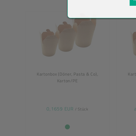
Kartonbox (Döner, Pasta & Co),
Kart
Karton/PE
0,1659 EUR
/ Stück