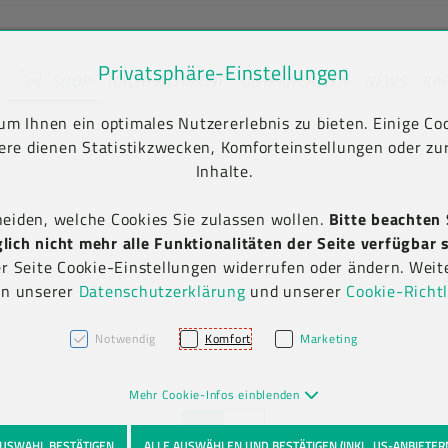
Privatsphäre-Einstellungen
SHOP
NACHHALTIGKEIT
UNTERNEHMEN
NEWS
KA
unt) springen [AK + 2]
en [AK + 5]
m Ihnen ein optimales Nutzererlebnis zu bieten. Einige Coo
ere dienen Statistikzwecken, Komforteinstellungen oder zur
Inhalte.
heiden, welche Cookies Sie zulassen wollen.
Bitte beachten 
ich nicht mehr alle Funktionalitäten der Seite verfügbar s
er Seite Cookie-Einstellungen widerrufen oder ändern. Weit
in unserer
Datenschutzerklärung
und unserer
Cookie-Richtl
Notwendig
Komfort
Marketing
Mehr Cookie-Infos einblenden
USWAHL BESTÄTIGEN
ALLE AUSWÄHLEN UND BESTÄTIGEN (INKL. US-ANBIETER