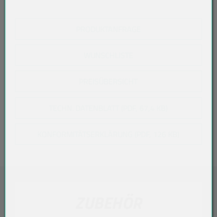
PRODUKTANFRAGE
WUNSCHLISTE
PREISÜBERSICHT
TECHN. DATENBLATT (PDF, 67,4 KB)
KONFORMITÄTSERKLÄRUNG (PDF, 126 KB)
ZUBEHÖR