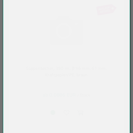
Suppenbecher, 350 ml, Ø 96 mm, 67 mm,
Kraftpapier/PE, braun
ab 0,0886 EUR
/ Stück