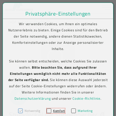
Toggle na
Privatsphäre-Einstellungen
Zum Inhalt springen [AK + 0]
Zum Hauptmenü springen [AK + 1]
Zum Shop-Menü (Suche, Wunschliste, Warenkorb, Mein Account) spring
Zum Meta-Menü oben (rechts) springen [AK + 3]
Zum Icon-Menü unten am Browserrand springen [AK + 4]
Zum Footer-Menü unten (angedockt an Browserrand) springen [AK + 5
Zum Widget-Menü rechts springen [AK + 6]
Zu den Inhalten im Fußbereich springen [AK + 7]
SHOP
Produkt-Detailansicht
Wir verwenden Cookies, um Ihnen ein optimales
Nutzererlebnis zu bieten. Einige Cookies sind für den Betrieb
der Seite notwendig, andere dienen Statistikzwecken,
Komforteinstellungen oder zur Anzeige personalisierter
Inhalte.
Sie können selbst entscheiden, welche Cookies Sie zulassen
wollen.
Bitte beachten Sie, dass aufgrund Ihrer
Einstellungen womöglich nicht mehr alle Funktionalitäten
der Seite verfügbar sind.
Sie können diese Auswahl jederzeit
auf der Seite Cookie-Einstellungen widerrufen oder ändern.
Weitere Informationen finden Sie in unserer
Datenschutzerklärung
und unserer
Cookie-Richtlinie
.
Notwendig
Komfort
Marketing
Stülpdeckel für Suppenbecher, Ø