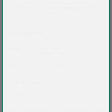
* Preise exkl. MwSt. ** Preise inkl. MwSt.
Alle Preise exkl. VVO-Entgelt, gegebenenfalls zuzüglich
Versandkosten
.
Staffelpreise
Menge
Preis / Stück
Netto
Brutto
ab 240
0,1359 EUR
/ Stück
Deckel für Eimer mit OV
Akkordeon auf-/zuklappen stimmen nicht 
Produktbeschreibung
Der rechteckige Deckel aus Polypropylen (PP) ist passend für