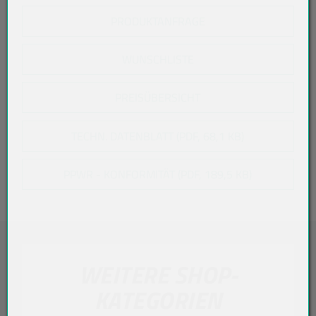
PRODUKTANFRAGE
WUNSCHLISTE
PREISÜBERSICHT
TECHN. DATENBLATT (PDF, 68,1 KB)
PPWR - KONFORMITÄT (PDF, 189,5 KB)
WEITERE SHOP-
KATEGORIEN