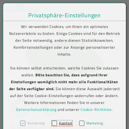
Toggle na
Privatsphäre-Einstellungen
Zum Inhalt springen [AK + 0]
Zum Hauptmenü springen [AK + 1]
Zum Shop-Menü (Suche, Wunschliste, Warenkorb, Mein Account) spring
Zum Meta-Menü oben (rechts) springen [AK + 3]
Zum Icon-Menü unten am Browserrand springen [AK + 4]
Zum Footer-Menü unten (angedockt an Browserrand) springen [AK + 5
Zum Widget-Menü rechts springen [AK + 6]
Zu den Inhalten im Fußbereich springen [AK + 7]
SHOP
Produkt-Detailansicht
Wir verwenden Cookies, um Ihnen ein optimales
Nutzererlebnis zu bieten. Einige Cookies sind für den Betrieb
der Seite notwendig, andere dienen Statistikzwecken,
Komforteinstellungen oder zur Anzeige personalisierter
Inhalte.
Sie können selbst entscheiden, welche Cookies Sie zulassen
wollen.
Bitte beachten Sie, dass aufgrund Ihrer
Einstellungen womöglich nicht mehr alle Funktionalitäten
der Seite verfügbar sind.
Sie können diese Auswahl jederzeit
auf der Seite Cookie-Einstellungen widerrufen oder ändern.
Weitere Informationen finden Sie in unserer
Datenschutzerklärung
und unserer
Cookie-Richtlinie
.
Notwendig
Komfort
Marketing
Schnappdeckel DETQ 50 P, L 195