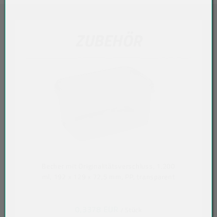
ZUBEHÖR
Becher mit Originalitätsverschluss, 1.200
ml, 192 x 129 x 72,5 mm, PP, transparent
0,3378 EUR
/ Stück