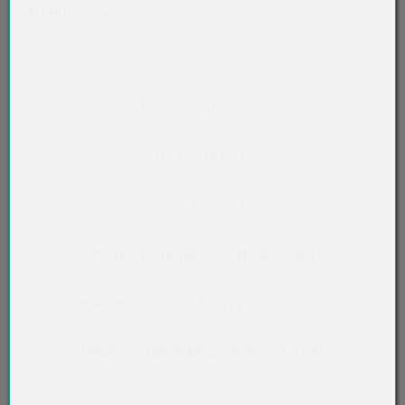
Artikelnummer:
50013
PRODUKTANFRAGE
WUNSCHLISTE
PREISÜBERSICHT
TECHN. DATENBLATT (PDF, 67,5 KB)
KONFORMITÄTSERKLÄRUNG (PDF, 457,2 KB)
PPWR - KONFORMITÄT (PDF, 187,6 KB)