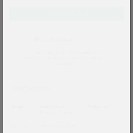
IN DEN WARENKORB
Sofort verfügbar
* Preise exkl. MwSt. ** Preise inkl. MwSt.
Alle Preise exkl. VVO-Entgelt, gegebenenfalls zuzüglich
Versandkosten
.
Staffelpreise
Menge
Preis / Stück
Preisvorteil
Netto
Brutto
ab 1.260
0,1881 EUR
/ Stück