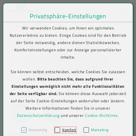
Toggle na
Privatsphäre-Einstellungen
Zum Inhalt springen [AK + 0]
Zum Hauptmenü springen [AK + 1]
Zum Shop-Menü (Suche, Wunschliste, Warenkorb, Mein Account) spring
Zum Meta-Menü oben (rechts) springen [AK + 3]
Zum Icon-Menü unten am Browserrand springen [AK + 4]
Zum Footer-Menü unten (angedockt an Browserrand) springen [AK + 5
Zum Widget-Menü rechts springen [AK + 6]
Zu den Inhalten im Fußbereich springen [AK + 7]
SHOP
Produkt-Detailansicht
Wir verwenden Cookies, um Ihnen ein optimales
Nutzererlebnis zu bieten. Einige Cookies sind für den Betrieb
der Seite notwendig, andere dienen Statistikzwecken,
Komforteinstellungen oder zur Anzeige personalisierter
Inhalte.
Sie können selbst entscheiden, welche Cookies Sie zulassen
wollen.
Bitte beachten Sie, dass aufgrund Ihrer
Einstellungen womöglich nicht mehr alle Funktionalitäten
der Seite verfügbar sind.
Sie können diese Auswahl jederzeit
auf der Seite Cookie-Einstellungen widerrufen oder ändern.
Weitere Informationen finden Sie in unserer
Datenschutzerklärung
und unserer
Cookie-Richtlinie
.
Notwendig
Komfort
Marketing
Schnappdeckel WE-BE Unipak