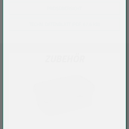
PREISÜBERSICHT
TECHN. DATENBLATT (PDF, 67,6 KB)
ZUBEHÖR