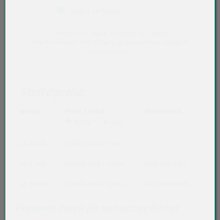
Sofort verfügbar
* Preise exkl. MwSt. ** Preise inkl. MwSt.
Alle Preise exkl. VVO-Entgelt, gegebenenfalls zuzüglich
Versandkosten
.
Staffelpreise
Menge
Preis / Stück
Preisvorteil
Netto
Brutto
ab 2.400
0,0705 EUR
/ Stück
ab 7.200
0,0669 EUR
/ Stück
0,00 EUR (5%)
ab 38.400
0,0634 EUR
/ Stück
0,01 EUR (10%)
Passende Deckel für rechteckige Becher