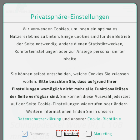
Toggle na
Privatsphäre-Einstellungen
Zum Inhalt springen [AK + 0]
Zum Hauptmenü springen [AK + 1]
Zum Shop-Menü (Suche, Wunschliste, Warenkorb, Mein Account) spring
Zum Meta-Menü oben (rechts) springen [AK + 3]
Zum Icon-Menü unten am Browserrand springen [AK + 4]
Zum Footer-Menü unten (angedockt an Browserrand) springen [AK + 5
Zum Widget-Menü rechts springen [AK + 6]
Zu den Inhalten im Fußbereich springen [AK + 7]
SHOP
Produkt-Detailansicht
Wir verwenden Cookies, um Ihnen ein optimales
Nutzererlebnis zu bieten. Einige Cookies sind für den Betrieb
der Seite notwendig, andere dienen Statistikzwecken,
Komforteinstellungen oder zur Anzeige personalisierter
Inhalte.
Sie können selbst entscheiden, welche Cookies Sie zulassen
wollen.
Bitte beachten Sie, dass aufgrund Ihrer
Einstellungen womöglich nicht mehr alle Funktionalitäten
der Seite verfügbar sind.
Sie können diese Auswahl jederzeit
auf der Seite Cookie-Einstellungen widerrufen oder ändern.
Weitere Informationen finden Sie in unserer
Datenschutzerklärung
und unserer
Cookie-Richtlinie
.
Schnappdeckel Wave (R), L 108
mm x B 86 mm x H 5 mm,
Notwendig
Komfort
Marketing