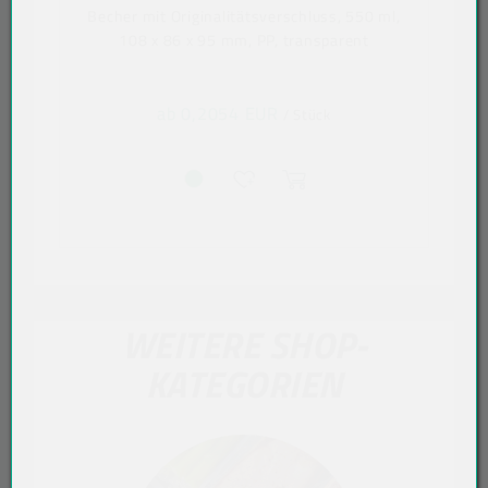
Becher mit Originalitätsverschluss, 550 ml,
108 x 86 x 95 mm, PP, transparent
ab 0,2054 EUR
/ Stück
WEITERE SHOP-
KATEGORIEN