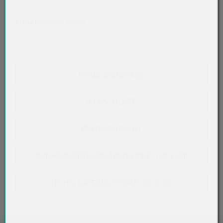
Artikelnummer:
62440
PRODUKTANFRAGE
WUNSCHLISTE
PREISÜBERSICHT
KONFORMITÄTSERKLÄRUNG (PDF, 140,2 KB)
TECHN. DATENBLATT (PDF, 68,2 KB)