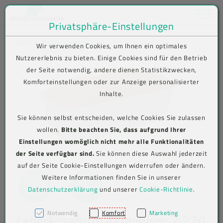
Toggle na
Privatsphäre-Einstellungen
Zum Inhalt springen [AK + 0]
Zum Hauptmenü springen [AK + 1]
Zum Shop-Menü (Suche, Wunschliste, Warenkorb, Mein Account) spring
Zum Meta-Menü oben (rechts) springen [AK + 3]
Zum Icon-Menü unten am Browserrand springen [AK + 4]
Zum Footer-Menü unten (angedockt an Browserrand) springen [AK + 5
Zum Widget-Menü rechts springen [AK + 6]
Zu den Inhalten im Fußbereich springen [AK + 7]
SHOP
Produkt-Detailansicht
Wir verwenden Cookies, um Ihnen ein optimales
Nutzererlebnis zu bieten. Einige Cookies sind für den Betrieb
der Seite notwendig, andere dienen Statistikzwecken,
Komforteinstellungen oder zur Anzeige personalisierter
Inhalte.
Sie können selbst entscheiden, welche Cookies Sie zulassen
wollen.
Bitte beachten Sie, dass aufgrund Ihrer
Einstellungen womöglich nicht mehr alle Funktionalitäten
der Seite verfügbar sind.
Sie können diese Auswahl jederzeit
auf der Seite Cookie-Einstellungen widerrufen oder ändern.
Weitere Informationen finden Sie in unserer
Datenschutzerklärung
und unserer
Cookie-Richtlinie
.
Notwendig
Komfort
Marketing
Leberkäseform Aluminium 2.270