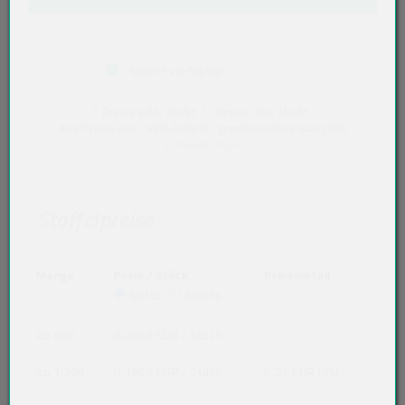
Sofort verfügbar
* Preise exkl. MwSt. ** Preise inkl. MwSt.
Alle Preise exkl. VVO-Entgelt, gegebenenfalls zuzüglich
Versandkosten
.
Staffelpreise
Menge
Preis / Stück
Preisvorteil
Netto
Brutto
ab 400
0,2058 EUR
/ Stück
ab 1.200
0,1955 EUR
/ Stück
0,01 EUR (5%)