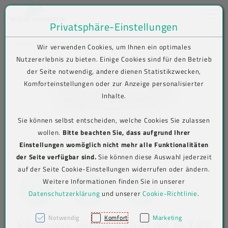
Toggle na
Privatsphäre-Einstellungen
Zum Inhalt springen [AK + 0]
Zum Hauptmenü springen [AK + 1]
Zum Shop-Menü (Suche, Wunschliste, Warenkorb, Mein Account) spring
Zum Meta-Menü oben (rechts) springen [AK + 3]
Zum Icon-Menü unten am Browserrand springen [AK + 4]
Zum Footer-Menü unten (angedockt an Browserrand) springen [AK + 5
Zum Widget-Menü rechts springen [AK + 6]
Zu den Inhalten im Fußbereich springen [AK + 7]
SHOP
Produkt-Detailansicht
Wir verwenden Cookies, um Ihnen ein optimales
Nutzererlebnis zu bieten. Einige Cookies sind für den Betrieb
der Seite notwendig, andere dienen Statistikzwecken,
Komforteinstellungen oder zur Anzeige personalisierter
Inhalte.
Sie können selbst entscheiden, welche Cookies Sie zulassen
wollen.
Bitte beachten Sie, dass aufgrund Ihrer
Einstellungen womöglich nicht mehr alle Funktionalitäten
der Seite verfügbar sind.
Sie können diese Auswahl jederzeit
auf der Seite Cookie-Einstellungen widerrufen oder ändern.
Weitere Informationen finden Sie in unserer
Datenschutzerklärung
und unserer
Cookie-Richtlinie
.
Notwendig
Komfort
Marketing
Klappbox Verive 1.000 ml, Ø 185