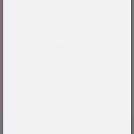
PRODUKTANFRAGE
WUNSCHLISTE
PREISÜBERSICHT
TECHN. DATENBLATT (PDF, 68,3 KB)
KONFORMITÄTSERKLÄRUNG (PDF, 299,2 KB)