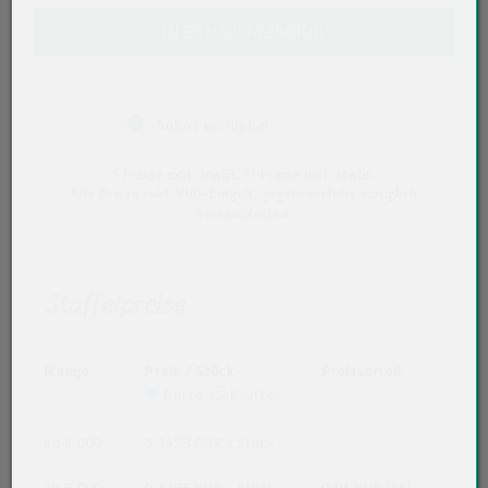
IN DEN WARENKORB
Sofort verfügbar
* Preise exkl. MwSt. ** Preise inkl. MwSt.
Alle Preise exkl. VVO-Entgelt, gegebenenfalls zuzüglich
Versandkosten
.
Staffelpreise
Menge
Preis / Stück
Preisvorteil
Netto
Brutto
ab 1.000
0,1459 EUR
/ Stück
ab 3.000
0,1386 EUR
/ Stück
0,01 EUR (5%)