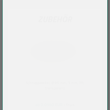
ZUBEHÖR
Schnappdeckel, Ø 95 mm, 5 mm, PP,
transparent
ab 0,0550 EUR
/ Stück