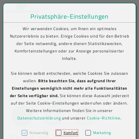
Toggle na
Privatsphäre-Einstellungen
Zum Inhalt springen [AK + 0]
Zum Hauptmenü springen [AK + 1]
Zum Shop-Menü (Suche, Wunschliste, Warenkorb, Mein Account) spring
Zum Meta-Menü oben (rechts) springen [AK + 3]
Zum Icon-Menü unten am Browserrand springen [AK + 4]
Zum Footer-Menü unten (angedockt an Browserrand) springen [AK + 5
Zum Widget-Menü rechts springen [AK + 6]
Zu den Inhalten im Fußbereich springen [AK + 7]
SHOP
Produkt-Detailansicht
Wir verwenden Cookies, um Ihnen ein optimales
Nutzererlebnis zu bieten. Einige Cookies sind für den Betrieb
der Seite notwendig, andere dienen Statistikzwecken,
Komforteinstellungen oder zur Anzeige personalisierter
Inhalte.
Sie können selbst entscheiden, welche Cookies Sie zulassen
wollen.
Bitte beachten Sie, dass aufgrund Ihrer
Einstellungen womöglich nicht mehr alle Funktionalitäten
der Seite verfügbar sind.
Sie können diese Auswahl jederzeit
auf der Seite Cookie-Einstellungen widerrufen oder ändern.
Weitere Informationen finden Sie in unserer
Datenschutzerklärung
und unserer
Cookie-Richtlinie
.
Notwendig
Komfort
Marketing
Becher mit