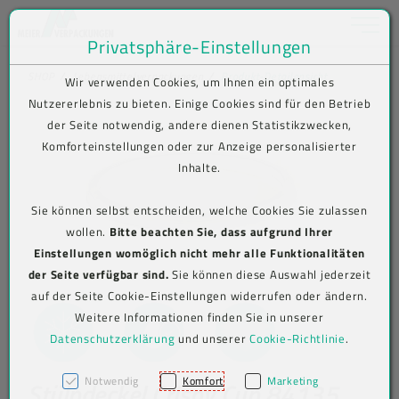
Toggle na
Privatsphäre-Einstellungen
Zum Inhalt springen [AK + 0]
Zum Hauptmenü springen [AK + 1]
Zum Shop-Menü (Suche, Wunschliste, Warenkorb, Mein Account) spring
Zum Meta-Menü oben (rechts) springen [AK + 3]
Zum Icon-Menü unten am Browserrand springen [AK + 4]
Zum Footer-Menü unten (angedockt an Browserrand) springen [AK + 5
Zum Widget-Menü rechts springen [AK + 6]
Zu den Inhalten im Fußbereich springen [AK + 7]
SHOP
Lebensmittelverpackungen
Produkt-Detailansicht
Wir verwenden Cookies, um Ihnen ein optimales
Nutzererlebnis zu bieten. Einige Cookies sind für den Betrieb
der Seite notwendig, andere dienen Statistikzwecken,
Komforteinstellungen oder zur Anzeige personalisierter
Inhalte.
Sie können selbst entscheiden, welche Cookies Sie zulassen
wollen.
Bitte beachten Sie, dass aufgrund Ihrer
Einstellungen womöglich nicht mehr alle Funktionalitäten
der Seite verfügbar sind.
Sie können diese Auswahl jederzeit
auf der Seite Cookie-Einstellungen widerrufen oder ändern.
Weitere Informationen finden Sie in unserer
Datenschutzerklärung
und unserer
Cookie-Richtlinie
.
Notwendig
Komfort
Marketing
Stülpdeckel Crispy Cup 84135