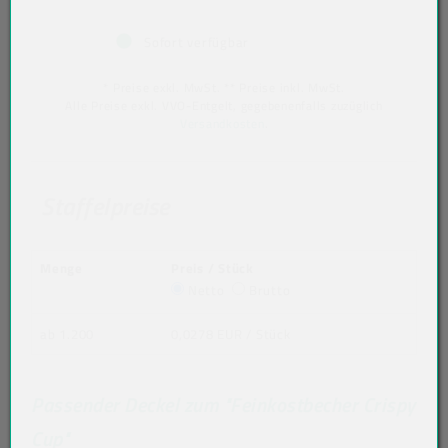
Sofort verfügbar
* Preise exkl. MwSt. ** Preise inkl. MwSt.
Alle Preise exkl. VVO-Entgelt, gegebenenfalls zuzüglich
Versandkosten
.
Staffelpreise
Menge
Preis / Stück
Netto
Brutto
ab 1.200
0,0278 EUR
/ Stück
Passender Deckel zum "Feinkostbecher Crispy
Cup"