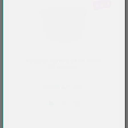
Rundbecher, 400 ml, Ø 101 mm, 76 mm,
PET, transparent
0,0482 EUR
/ Stück