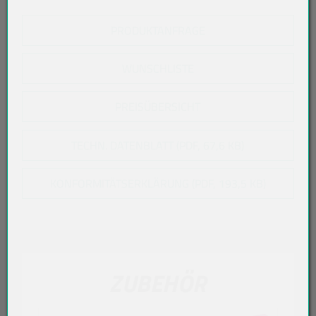
PRODUKTANFRAGE
WUNSCHLISTE
PREISÜBERSICHT
TECHN. DATENBLATT (PDF, 67,6 KB)
KONFORMITÄTSERKLÄRUNG (PDF, 193,5 KB)
ZUBEHÖR