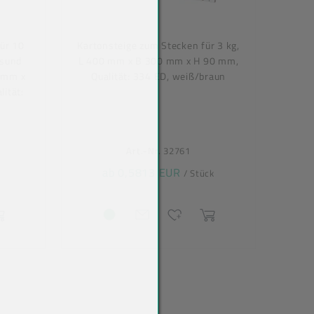
ür 10
Kartonsteige zum Stecken für 3 kg,
esund
L 400 mm x B 300 mm x H 90 mm,
6 mm x
Qualität: 334 ED, weiß/braun
ität:
Art.-Nr. 32761
ab 0,5813 EUR
/ Stück