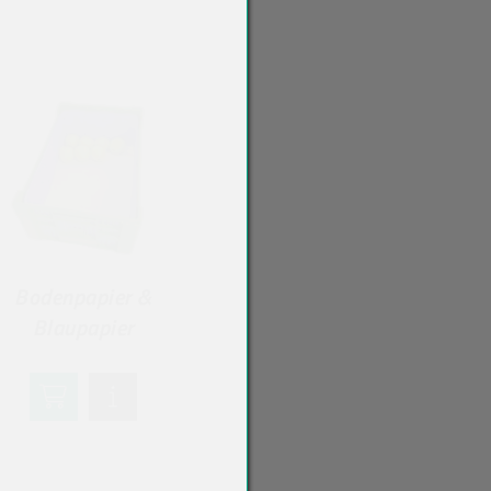
Bodenpapier &
Blaupapier