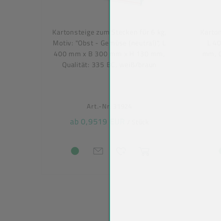
Kartonsteige zum Stecken für 6 kg,
Karton
Motiv: "Obst - Gemüse (neutral)", L
L 4
400 mm x B 300 mm x H 130 mm,
mm, Q
Qualität: 335 BC, weiß/braun
Art.-Nr. 31924
ab 0,9519 EUR
/ Stück