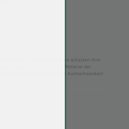
Gemüse dar. Unsere Obstkartons schützen Ihre
timal geschützt. Format und Material der
ndividuellen Aufdruck wird die Aufmerksamkeit