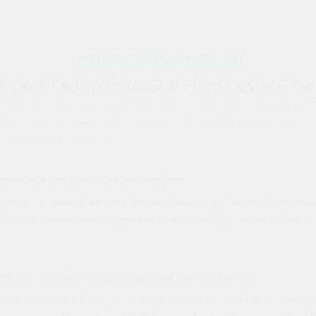
KARTONSTEIGEN
LE TRANSPORTLÖSUNGEN FÜR SENSIBLE PR
steigen, die speziell für den sicheren und effizienten 
tdecken Sie, wie Kartonsteigen Ihnen dabei helfen könn
en und zu organisieren.
transportiert mit Kartonsteigen
nen eine zuverlässige Transportlösung zu bieten. Sie bes
tät und Belastbarkeit gewährleistet, um Produkte sicher 
ößen und Konfigurationen bei Kartonsteigen
ht es Ihnen, die Größe und Konfiguration an die Anforderun
ckwaren oder andere Artikel – wir bieten die passende L