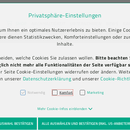
Privatsphäre-Einstellungen
SHOP
NACHHALTIGKEIT
UNTERNEHMEN
NEWS
KA
m Ihnen ein optimales Nutzererlebnis zu bieten. Einige Coo
unt) springen [AK + 2]
en [AK + 5]
Newsletter-Anmeldung
ere dienen Statistikzwecken, Komforteinstellungen oder zur
Inhalte.
heiden, welche Cookies Sie zulassen wollen.
Bitte beachten 
ich nicht mehr alle Funktionalitäten der Seite verfügbar s
er Seite Cookie-Einstellungen widerrufen oder ändern. Weit
in unserer
Datenschutzerklärung
und unserer
Cookie-Richtl
Notwendig
Komfort
Marketing
Mehr Cookie-Infos einblenden
USWAHL BESTÄTIGEN
ALLE AUSWÄHLEN UND BESTÄTIGEN (INKL. US-ANBIETER