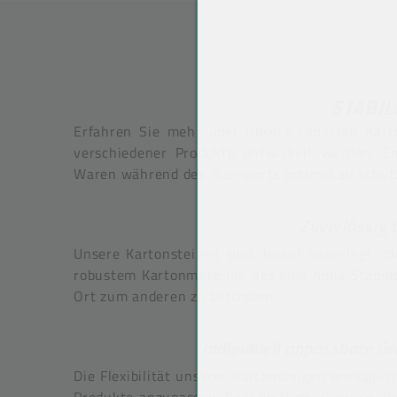
STABI
Erfahren Sie mehr über unsere robusten Karton
verschiedener Produkte entwickelt wurden. En
Waren während des Transports optimal zu schütz
Zuverlässig 
Unsere Kartonsteigen sind darauf ausgelegt, Ih
robustem Kartonmaterial, das eine hohe Stabili
Ort zum anderen zu befördern.
Individuell anpassbare Gr
Die Flexibilität unserer Kartonsteigen ermöglic
Produkte anzupassen. Egal ob Obst, Gemüse, Ba