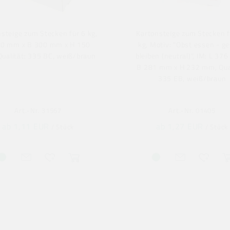
steige zum Stecken für 6 kg,
Kartonsteige zum Stecken f
00 mm x B 300 mm x H 150
kg, Motiv: "Obst essen - g
ualität: 335 BC, weiß/braun
bleiben (neutral)", IM: L 37
B 281 mm x H 232 mm, Qual
335 EB, weiß/braun
Art.-Nr. 31567
Art.-Nr. 01405
ab 1,11 EUR
ab 1,27 EUR
/ Stück
/ Stück