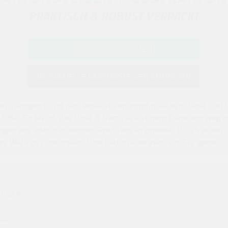
PRAKTISCH & ROBUST VERPACKT
ZUM SHOP-SORTIMENT
INDIVIDUELLE KARTONSTEIGEN ANFRAGEN
den Transport und den Verkauf von empfindlichem Obst und 
töße. So bleibt das Obst & Gemüse auf dem Transportweg op
ngen des entsprechenden Produkts angepasst. Durch einen i
er Wahl der optimalen Obstkartons beraten wir Sie gerne.
unsch
ch
bar