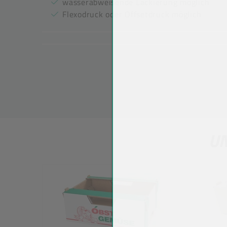
wasserabweisende Lackierung möglich
Flexodruck oder Offsetdruck möglich
UN