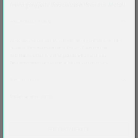
Innen geriffelte Verschlusshülsen aus Metall
Akkordeon auf-/zuklappen stimmen nicht 
Produktbeschreibung
Verschlusshülsen aus Metall, die innen geriffelt sind, sind
ideale Hilfsmittel beim Umreifen von Paletten und
Packstücken. Das Umreifungsband wird durch das
Zusammendrücken der Metallhülsen verschlossen.
Verwendbarkeit: Einweg
Akkordeon auf-/zuklappen stimmen nicht überein
Produktdetails
Artikelnummer:
98115
PRODUKTANFRAGE