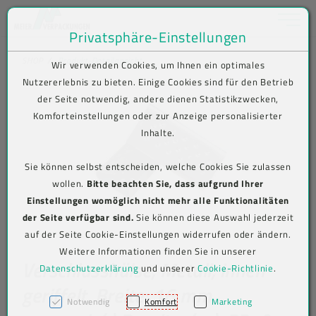
Toggle na
Privatsphäre-Einstellungen
Zum Inhalt springen [AK + 0]
Zum Hauptmenü springen [AK + 1]
Zum Shop-Menü (Suche, Wunschliste, Warenkorb, Mein Account) spring
Zum Meta-Menü oben (rechts) springen [AK + 3]
Zum Icon-Menü unten am Browserrand springen [AK + 4]
Zum Footer-Menü unten (angedockt an Browserrand) springen [AK + 5
Zum Widget-Menü rechts springen [AK + 6]
Zu den Inhalten im Fußbereich springen [AK + 7]
SHOP
Produkt-Detailansicht
Wir verwenden Cookies, um Ihnen ein optimales
Nutzererlebnis zu bieten. Einige Cookies sind für den Betrieb
der Seite notwendig, andere dienen Statistikzwecken,
Komforteinstellungen oder zur Anzeige personalisierter
Inhalte.
Sie können selbst entscheiden, welche Cookies Sie zulassen
wollen.
Bitte beachten Sie, dass aufgrund Ihrer
Einstellungen womöglich nicht mehr alle Funktionalitäten
der Seite verfügbar sind.
Sie können diese Auswahl jederzeit
auf der Seite Cookie-Einstellungen widerrufen oder ändern.
Weitere Informationen finden Sie in unserer
Verschlusshülse, Metall, innen
Datenschutzerklärung
und unserer
Cookie-Richtlinie
.
geriffelt, Breite: 16 mm,
Notwendig
Komfort
Marketing