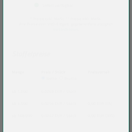
Sofort verfügbar
* Preise exkl. MwSt. ** Preise inkl. MwSt.
Alle Preise exkl. VVO-Entgelt, gegebenenfalls zuzüglich
Versandkosten
.
Staffelpreise
Menge
Preis / Stück
Preisvorteil
Netto
Brutto
ab 1.000
0,0269 EUR
/ Stück
ab 3.000
0,0256 EUR
/ Stück
0,00 EUR (5%)
ab 168.000
0,0242 EUR
/ Stück
0,00 EUR (10%)