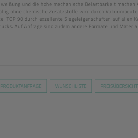
rschweißung und die hohe mechanische Belastbarkeit mache
Völlig ohne chemische Zusatzstoffe wird durch Vakuumbeutel
tel TOP 90 durch exzellente Siegeleigenschaften auf allen
drucks. Auf Anfrage sind zudem andere Formate und Materiali
tel
en nicht überein
PRODUKTANFRAGE
WUNSCHLISTE
PREISÜBERSICHT