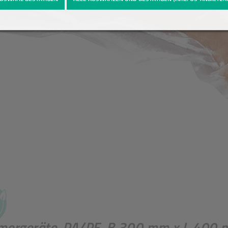
ergeräte, PA/PE, B 300 mm x L 400 m