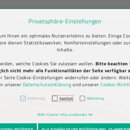
Privatsphäre-Einstellungen
SHOP
NACHHALTIGKEIT
UNTERNEHMEN
NEWS
KA
unt) springen [AK + 2]
en [AK + 5]
m Ihnen ein optimales Nutzererlebnis zu bieten. Einige Coo
ere dienen Statistikzwecken, Komforteinstellungen oder zur
Inhalte.
heiden, welche Cookies Sie zulassen wollen.
Bitte beachten 
ich nicht mehr alle Funktionalitäten der Seite verfügbar s
er Seite Cookie-Einstellungen widerrufen oder ändern. Weit
in unserer
Datenschutzerklärung
und unserer
Cookie-Richtl
Notwendig
Komfort
Marketing
Mehr Cookie-Infos einblenden
USWAHL BESTÄTIGEN
ALLE AUSWÄHLEN UND BESTÄTIGEN (INKL. US-ANBIETER