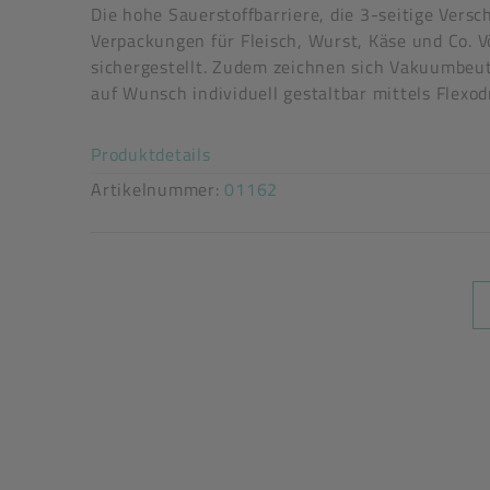
Die hohe Sauerstoffbarriere, die 3-seitige Ve
Verpackungen für Fleisch, Wurst, Käse und Co. 
sichergestellt. Zudem zeichnen sich Vakuumbeu
auf Wunsch individuell gestaltbar mittels Flexo
Art der verpackten Lebensmittel: alle Lebensmit
Akkordeon auf-/zuklappen stimm
Produktdetails
Artikelnummer:
01162