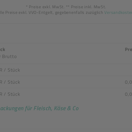
* Preise exkl. MwSt. ** Preise inkl. MwSt.
lle Preise exkl. VVO-Entgelt, gegebenenfalls zuzüglich
Versandkoste
ück
Pre
Brutto
R
/ Stück
R
/ Stück
0,0
R
/ Stück
0,
ackungen für Fleisch, Käse & Co
n stimmen nicht überein