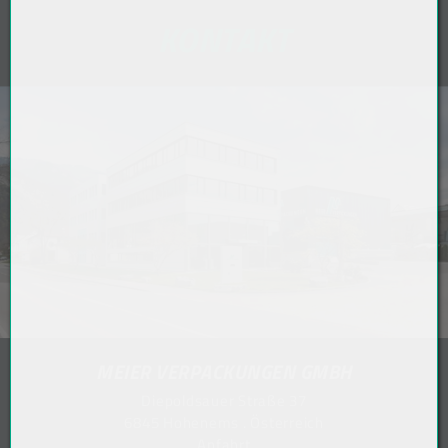
KONTAKT
MEIER VERPACKUNGEN GMBH
Diepoldsauer Straße 37
6845 Hohenems . Österreich
Anfahrt