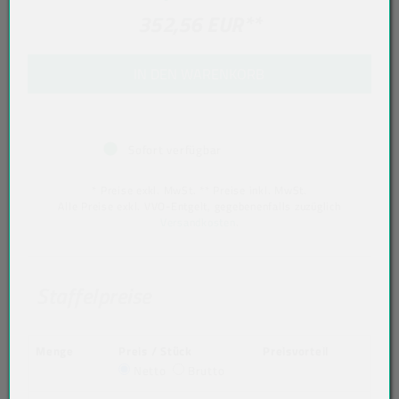
352,56 EUR
**
IN DEN WARENKORB
Sofort verfügbar
* Preise exkl. MwSt. ** Preise inkl. MwSt.
Alle Preise exkl. VVO-Entgelt, gegebenenfalls zuzüglich
Versandkosten
.
Staffelpreise
Menge
Preis / Stück
Preisvorteil
Netto
Brutto