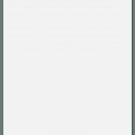
hohe mechanische Belastbarkeit machen Vakuumbeutel zur
praktischen und schonenden Verpackung für Fleisch, Wurst,
Käse und Co. Völlig ohne chemische Zusatzstoffe wird durch
Vakuumbeutel die Haltbarkeit der verpackten Produkte
sichergestellt. Alle Vakuumbeutel sind auf Wunsch mittels
Flexodrucks individuell gestaltbar. Auf Anfrage sind zudem
andere Formate und Ausführungen erhältlich.
Art der verpackten Lebensmittel: alle Lebensmittel
Akkordeon auf-/zuklappen stimmen nicht überein
Produktdetails
Artikelnummer:
78921
PRODUKTANFRAGE
WUNSCHLISTE