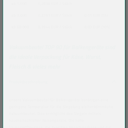
ab 1.000
0,2938 EUR
/ Stück
ab 3.000
0,2791 EUR
/ Stück
0,01 EUR (5%)
ab 60.000
0,2644 EUR
/ Stück
0,03 EUR (10%)
Vakuumbeutel TOP 90 für Balkengeräte sind
die ideale Verpackung für Käse, Wurst,
Fleisch & vieles mehr
Akkordeon auf-/zuklappen stimmen nicht 
Produktbeschreibung
Unsere Vakuumbeutel für Balkengeräte benötigen eine
geringere Temperatur für die Siegelung als herkömmliche
Vakuumbeutel. Dies ermöglicht das Siegeln mittels
haushaltsüblicher Balkengeräte. Die hohe
Sauerstoffbarriere, die 3-seitige Verschweißung und die