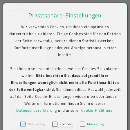
Toggle na
Privatsphäre-Einstellungen
Zum Inhalt springen [AK + 0]
Zum Hauptmenü springen [AK + 1]
Zum Shop-Menü (Suche, Wunschliste, Warenkorb, Mein Account) spring
Zum Meta-Menü oben (rechts) springen [AK + 3]
Zum Icon-Menü unten am Browserrand springen [AK + 4]
Zum Footer-Menü unten (angedockt an Browserrand) springen [AK + 5
Zum Widget-Menü rechts springen [AK + 6]
Zu den Inhalten im Fußbereich springen [AK + 7]
SHOP
Produkt-Detailansicht
Wir verwenden Cookies, um Ihnen ein optimales
Nutzererlebnis zu bieten. Einige Cookies sind für den Betrieb
der Seite notwendig, andere dienen Statistikzwecken,
Komforteinstellungen oder zur Anzeige personalisierter
Inhalte.
Sie können selbst entscheiden, welche Cookies Sie zulassen
wollen.
Bitte beachten Sie, dass aufgrund Ihrer
Einstellungen womöglich nicht mehr alle Funktionalitäten
der Seite verfügbar sind.
Sie können diese Auswahl jederzeit
auf der Seite Cookie-Einstellungen widerrufen oder ändern.
Weitere Informationen finden Sie in unserer
Datenschutzerklärung
und unserer
Cookie-Richtlinie
.
Notwendig
Komfort
Marketing
Vakuumbeutel TOP 90 für