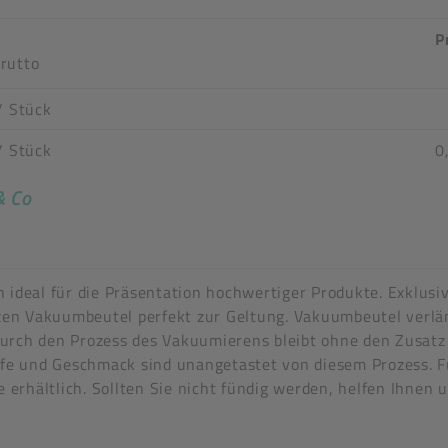
k
P
rutto
/ Stück
/ Stück
0
& Co
n stimmen nicht überein
 ideal für die Präsentation hochwertiger Produkte. Exklusi
en Vakuumbeutel perfekt zur Geltung. Vakuumbeutel verlän
urch den Prozess des Vakuumierens bleibt ohne den Zusatz
offe und Geschmack sind unangetastet von diesem Prozess. 
e erhältlich. Sollten Sie nicht fündig werden, helfen Ihnen
tel
en nicht überein