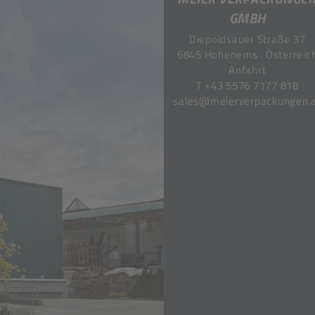
GMBH
Diepoldsauer Straße 37
6845 Hohenems . Österreic
Anfahrt
T
+43 5576 7177 818
sales@meierverpackungen.