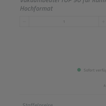
Hochformat
Stückzahl
*
Sofort verfü
A
Staffelpreise