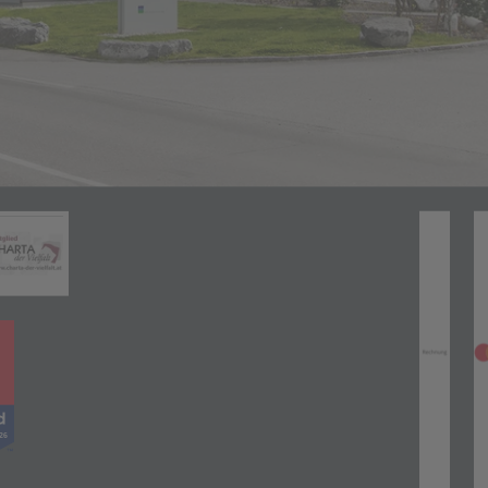
Zahlungsarten
(öffnet in neuem Tab)
neuem Tab)
(öffnet in neuem Tab)
(öff