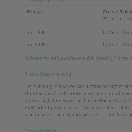
Menge
Preis / Stüc
Netto
B
ab 1.000
0,0562 EUR
ab 3.000
0,0534 EUR
Schwarze Vakuumbeutel für Steaks, Lachs 
Akkordeon auf-/zuklappe
Produktbeschreibung
Der einseitig schwarze Vakuumbeutel eignet sich
Thunfisch und viele weitere kommen im schwarz
und ermöglichen sogar noch eine Nachreifung. D
Haltbarkeit gewährleistet: Vitamine, Mineralst
Auslaufartikel
sind unsere Produkte individualisiert auf Anfrag
Art der verpackten Lebensmittel: alle Lebensmit
Akkordeon auf-/zuklappen stimm
Produktdetails