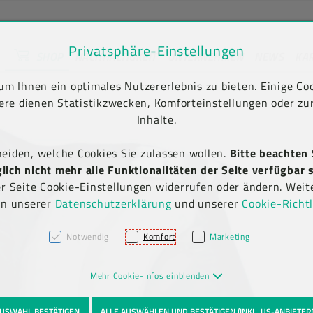
Privatsphäre-Einstellungen
SHOP
NACHHALTIGKEIT
UNTERNEHMEN
NEWS
KA
unt) springen [AK + 2]
en [AK + 5]
m Ihnen ein optimales Nutzererlebnis zu bieten. Einige Coo
ere dienen Statistikzwecken, Komforteinstellungen oder zur
Inhalte.
heiden, welche Cookies Sie zulassen wollen.
Bitte beachten 
ich nicht mehr alle Funktionalitäten der Seite verfügbar s
er Seite Cookie-Einstellungen widerrufen oder ändern. Weit
in unserer
Datenschutzerklärung
und unserer
Cookie-Richtl
Notwendig
Komfort
Marketing
Mehr Cookie-Infos einblenden
USWAHL BESTÄTIGEN
ALLE AUSWÄHLEN UND BESTÄTIGEN (INKL. US-ANBIETER