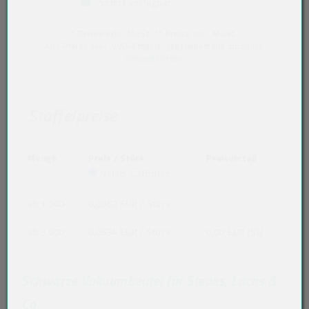
Sofort verfügbar
* Preise exkl. MwSt. ** Preise inkl. MwSt.
Alle Preise exkl. VVO-Entgelt, gegebenenfalls zuzüglich
Versandkosten
.
Staffelpreise
Menge
Preis / Stück
Preisvorteil
Netto
Brutto
ab 1.000
0,0562 EUR
/ Stück
ab 3.000
0,0534 EUR
/ Stück
0,00 EUR (5%)
Schwarze Vakuumbeutel für Steaks, Lachs &
Co