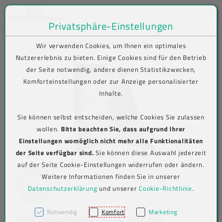
Toggle na
Privatsphäre-Einstellungen
Zum Inhalt springen [AK + 0]
Zum Hauptmenü springen [AK + 1]
Zum Shop-Menü (Suche, Wunschliste, Warenkorb, Mein Account) spring
Zum Meta-Menü oben (rechts) springen [AK + 3]
Zum Icon-Menü unten am Browserrand springen [AK + 4]
Zum Footer-Menü unten (angedockt an Browserrand) springen [AK + 5
Zum Widget-Menü rechts springen [AK + 6]
Zu den Inhalten im Fußbereich springen [AK + 7]
SHOP
Lebensmittelverpackungen
Produkt-Detailansicht
Wir verwenden Cookies, um Ihnen ein optimales
Nutzererlebnis zu bieten. Einige Cookies sind für den Betrieb
der Seite notwendig, andere dienen Statistikzwecken,
Komforteinstellungen oder zur Anzeige personalisierter
Inhalte.
Sie können selbst entscheiden, welche Cookies Sie zulassen
wollen.
Bitte beachten Sie, dass aufgrund Ihrer
Einstellungen womöglich nicht mehr alle Funktionalitäten
der Seite verfügbar sind.
Sie können diese Auswahl jederzeit
auf der Seite Cookie-Einstellungen widerrufen oder ändern.
Weitere Informationen finden Sie in unserer
Datenschutzerklärung
und unserer
Cookie-Richtlinie
.
Notwendig
Komfort
Marketing
Vakuumbeutel TOP 90 für