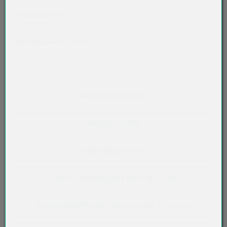
Akkordeon auf-/zuklappen stimmen nicht überein
Produktdetails
Artikelnummer:
14545
PRODUKTANFRAGE
WUNSCHLISTE
PREISÜBERSICHT
TECHN. DATENBLATT (PDF, 68,5 KB)
KONFORMITÄTSERKLÄRUNG (PDF, 311,6 KB)