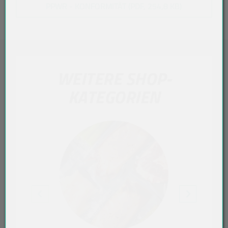
PPWR - KONFORMITÄT (PDF, 254,8 KB)
WEITERE SHOP-
KATEGORIEN