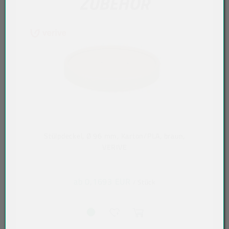
ZUBEHÖR
Stülpdeckel, Ø 96 mm, Karton/PLA, braun,
VERIVE
ab 0,1693 EUR
/ Stück