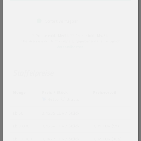
Sofort verfügbar
* Preise exkl. MwSt. ** Preise inkl. MwSt.
Alle Preise exkl. VVO-Entgelt, gegebenenfalls zuzüglich
Versandkosten
.
Staffelpreise
Menge
Preis / Stück
Preisvorteil
Netto
Brutto
ab 50
0,1635 EUR
/ Stück
ab 3.000
0,1554 EUR
/ Stück
0,01 EUR (5%)
ab 12.000
0,1472 EUR
/ Stück
0,02 EUR (10%)