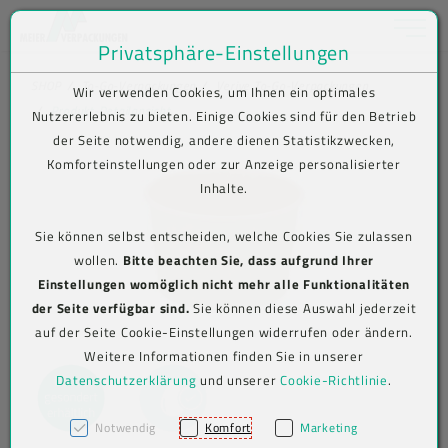
Toggle na
Privatsphäre-Einstellungen
Zum Inhalt springen [AK + 0]
Zum Hauptmenü springen [AK + 1]
Zum Shop-Menü (Suche, Wunschliste, Warenkorb, Mein Account) spring
Zum Meta-Menü oben (rechts) springen [AK + 3]
Zum Icon-Menü unten am Browserrand springen [AK + 4]
Zum Footer-Menü unten (angedockt an Browserrand) springen [AK + 5
Zum Widget-Menü rechts springen [AK + 6]
Zu den Inhalten im Fußbereich springen [AK + 7]
SHOP
To-Go-Verpackungen
Verive To-Go-Verpackungen
Wir verwenden Cookies, um Ihnen ein optimales
Produkt-Detailansicht
Nutzererlebnis zu bieten. Einige Cookies sind für den Betrieb
der Seite notwendig, andere dienen Statistikzwecken,
Komforteinstellungen oder zur Anzeige personalisierter
Inhalte.
Sie können selbst entscheiden, welche Cookies Sie zulassen
wollen.
Bitte beachten Sie, dass aufgrund Ihrer
Einstellungen womöglich nicht mehr alle Funktionalitäten
der Seite verfügbar sind.
Sie können diese Auswahl jederzeit
auf der Seite Cookie-Einstellungen widerrufen oder ändern.
Weitere Informationen finden Sie in unserer
Datenschutzerklärung
und unserer
Cookie-Richtlinie
.
Notwendig
Komfort
Marketing