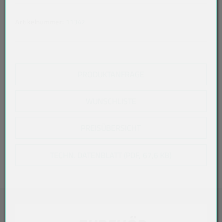
Artikelnummer:
11342
PRODUKTANFRAGE
WUNSCHLISTE
PREISÜBERSICHT
TECHN. DATENBLATT (PDF, 67,6 KB)