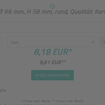
 96 mm, H 58 mm, rund, Qualität: Kar
Einheit
St
8,18 EUR
*
9,81 EUR
**
IN DEN WARENKORB
gbar
* Preise exkl. MwSt. ** Preise inkl. MwSt.