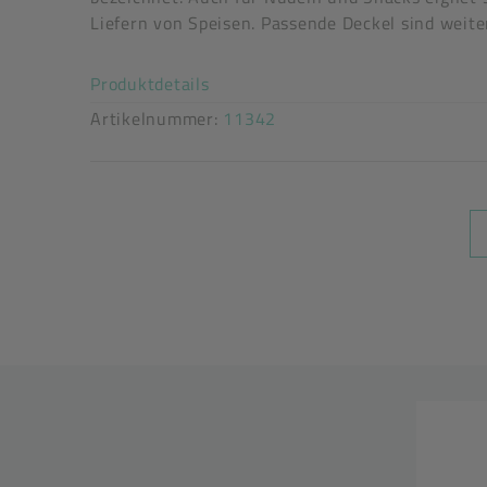
festverschließend: Ja
Liefern von Speisen. Passende Deckel sind weite
flüssigkeitsdicht: Ja
Akkordeon auf-/zuklappen stimm
Produktdetails
Artikelnummer:
11342