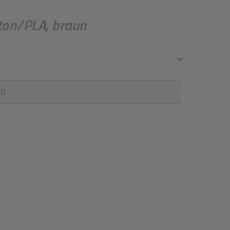
ton/PLA, braun
ück
*