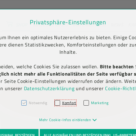
Privatsphäre-Einstellungen
SHOP
NACHHALTIGKEIT
UNTERNEHMEN
NEWS
KA
unt) springen [AK + 2]
en [AK + 5]
m Ihnen ein optimales Nutzererlebnis zu bieten. Einige Coo
ere dienen Statistikzwecken, Komforteinstellungen oder zur
Inhalte.
heiden, welche Cookies Sie zulassen wollen.
Bitte beachten 
ich nicht mehr alle Funktionalitäten der Seite verfügbar s
er Seite Cookie-Einstellungen widerrufen oder ändern. Weit
in unserer
Datenschutzerklärung
und unserer
Cookie-Richtl
Notwendig
Komfort
Marketing
Mehr Cookie-Infos einblenden
USWAHL BESTÄTIGEN
ALLE AUSWÄHLEN UND BESTÄTIGEN (INKL. US-ANBIETER