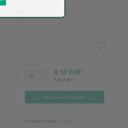
ton/PLA, braun
Stück
*
8,18 EUR
*
9,81 EUR
**
IN DEN WARENKORB
Artikelnummer:
11342