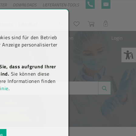
NTER
DOWNLOADS
LIEFERANTEN-TOOLS
+43 5576 7177 818
KONTAKTFORMULA
RRIERE
KONTAKT
Suche
Wunschliste
Warenkorb
LOGIN
kies sind für den Betrieb
Neu registrieren
Login
 Anzeige personalisierter
Sie, dass aufgrund Ihrer
ind.
Sie können diese
ere Informationen finden
inie
.
N)