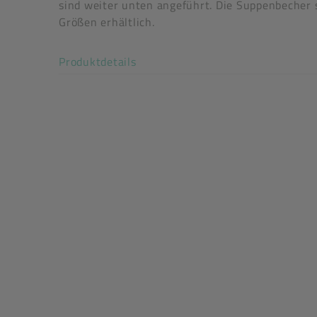
Art der verpackten Lebensmittel: wässrige Lebe
sind weiter unten angeführt. Die Suppenbecher 
festverschließend: Ja
Größen erhältlich.
flüssigkeitsdicht: Ja
Akkordeon auf-/zuklappen stimm
Produktdetails