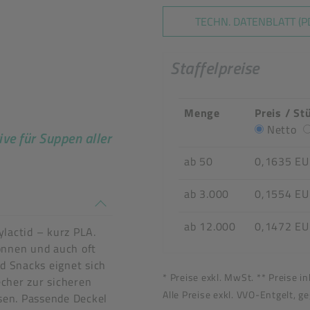
TECHN. DATENBLATT (P
Staffelpreise
Menge
Preis / St
Netto
ive für Suppen aller
ab 50
0,1635 E
ab 3.000
0,1554 E
n stimmen nicht überein
ab 12.000
0,1472 E
lactid – kurz PLA.
nnen und auch oft
nd Snacks eignet sich
* Preise exkl. MwSt. ** Preise i
cher zur sicheren
Alle Preise exkl. VVO-Entgelt, g
sen. Passende Deckel