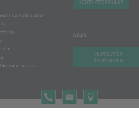
KONTAKTFORMULAR
recht für Verbraucher
utz
chtlinie
NEWS
um
osten
NEWSLETTER
ng
ABONNIEREN
lichtungsservice
TELEFON
KONTAKTFORMULAR
MAP
 Member of the Bunzl Group