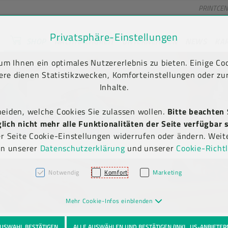
PRINTCE
Privatsphäre-Einstellungen
SHOP
NACHHALTIGKEIT
UNTERNEHMEN
NEWS
KA
unt) springen [AK + 2]
en [AK + 5]
m Ihnen ein optimales Nutzererlebnis zu bieten. Einige Coo
Kauf auf Rechnung
Newsletter-Anmeldung
(B2B)
ere dienen Statistikzwecken, Komforteinstellungen oder zur
Inhalte.
heiden, welche Cookies Sie zulassen wollen.
Bitte beachten 
ich nicht mehr alle Funktionalitäten der Seite verfügbar s
er Seite Cookie-Einstellungen widerrufen oder ändern. Weit
in unserer
Datenschutzerklärung
und unserer
Cookie-Richtl
Notwendig
Komfort
Marketing
Mehr Cookie-Infos einblenden
USWAHL BESTÄTIGEN
ALLE AUSWÄHLEN UND BESTÄTIGEN (INKL. US-ANBIETER