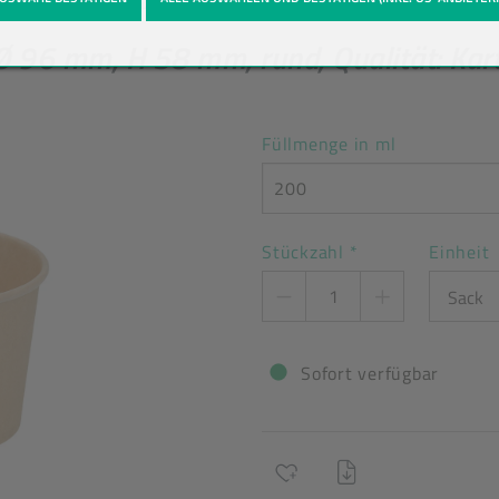
 Einwegschalen
Produkt-Detailansicht
 96 mm, H 58 mm, rund, Qualität: Kar
Füllmenge in ml
200
Stückzahl
*
Einheit
Sofort verfügbar