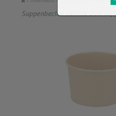
VERPACKUNGEN
To-go-Verpackungen
Einwegteller &
Suppenbecher VERIVE 200 ml, Ø