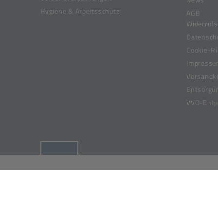
Hygiene & Arbeitsschutz
AGB
Widerrufs
Datensch
Cookie-Ri
Impress
Versandk
Entsorgu
VVO-Entpf
(öffnet in neuem Tab)
© 2019-2026 Meier Verpackungen GmbH,