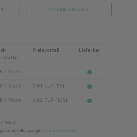
DF)
PRODUKTANFRAGE
ück
Preisvorteil
Lieferbar
Brutto
UR
/ Stück
UR
/ Stück
0,01 EUR (5%)
UR
/ Stück
0,02 EUR (10%)
nkl. MwSt.
egebenenfalls zuzüglich
Versandkosten
.