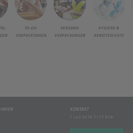
EL-
TO-GO-
VERSAND-
HYGIENE &
GEN
VERPACKUNGEN
VERPACKUNGEN
ARBEITSSCHUTZ
EHMEN
KONTAKT
T
+43 5576 7177 818