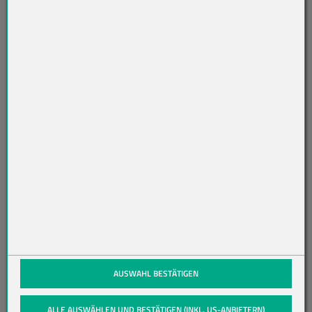
ET
TE
R
AB
O
N
NI
ER
EN
(öffnet in neuem Tab)
AUSWAHL BESTÄTIGEN
ALLE AUSWÄHLEN UND BESTÄTIGEN (INKL. US-ANBIETERN)