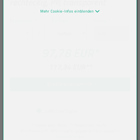
rechteckig, PP, transparent
Mehr Cookie-Infos einblenden
Stückzahl
*
Einheit
Stück
*
97,78 EUR
*
117,34 EUR
**
IN DEN WARENKORB
Sofort verfügbar
* Preise exkl. MwSt. ** Preise inkl. MwSt.
Alle Preise exkl. VVO-Entgelt, gegebenenfalls zuzüglich
Versandkosten
.