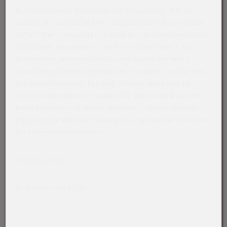
Der transparente Stülpdeckel aus Polypropylen (PP) ist
speziell für rechteckige MAP-Siegelschalen mit den Maßen
227 × 178 mm konzipiert und dient dem sicheren Verschluss
fetthaltiger Lebensmittel. Das formstabile Material ist
fettresistent, lebensmittelecht und schützt den Inhalt
zuverlässig während Lagerung und Transport. Ideal für den
Einsatz in Fleischerei, Feinkost, Frischetheken oder im
vorverpackten Lebensmittelbereich. Der Deckel lässt sich
leicht aufsetzen und wieder abnehmen – eine praktische
Ergänzung für MAP-Verpackungslösungen im Handel und in
der Lebensmittelproduktion.
Art der verpackten Lebensmittel: fette Lebensmittel
Akkordeon auf-/zuklappen stimmen nicht überein
Produktdetails
Artikelnummer:
63293