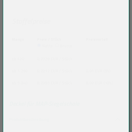
Staffelpreise
Menge
Preis / Stück
Preisvorteil
Netto
Brutto
ab 420
0,2328 EUR
/ Stück
ab 1.260
0,2212 EUR
/ Stück
0,01 EUR (5%)
ab 5.040
0,2095 EUR
/ Stück
0,02 EUR (10%)
Deckel für MAP-Siegelschale
Akkordeon auf-/zuklappen stimmen nicht 
Produktbeschreibung