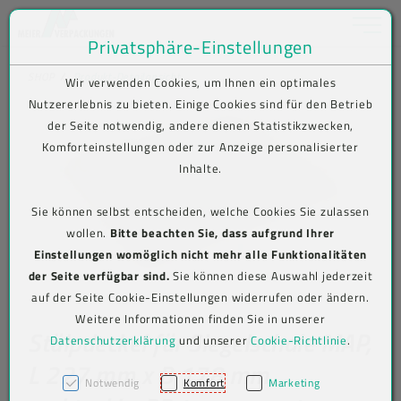
Toggle na
Privatsphäre-Einstellungen
Zum Inhalt springen [AK + 0]
Zum Hauptmenü springen [AK + 1]
Zum Shop-Menü (Suche, Wunschliste, Warenkorb, Mein Account) spring
Zum Meta-Menü oben (rechts) springen [AK + 3]
Zum Icon-Menü unten am Browserrand springen [AK + 4]
Zum Footer-Menü unten (angedockt an Browserrand) springen [AK + 5
Zum Widget-Menü rechts springen [AK + 6]
Zu den Inhalten im Fußbereich springen [AK + 7]
SHOP
Produkt-Detailansicht
Wir verwenden Cookies, um Ihnen ein optimales
Nutzererlebnis zu bieten. Einige Cookies sind für den Betrieb
der Seite notwendig, andere dienen Statistikzwecken,
Komforteinstellungen oder zur Anzeige personalisierter
Inhalte.
Sie können selbst entscheiden, welche Cookies Sie zulassen
wollen.
Bitte beachten Sie, dass aufgrund Ihrer
Einstellungen womöglich nicht mehr alle Funktionalitäten
der Seite verfügbar sind.
Sie können diese Auswahl jederzeit
auf der Seite Cookie-Einstellungen widerrufen oder ändern.
Weitere Informationen finden Sie in unserer
Stülpdeckel für Siegelschale MAP,
Datenschutzerklärung
und unserer
Cookie-Richtlinie
.
L 227 mm x B 178 mm,
Notwendig
Komfort
Marketing