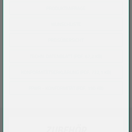
PRODUKTANFRAGE
WUNSCHLISTE
PREISÜBERSICHT
TECHN. DATENBLATT (PDF, 67,2 KB)
KONFORMITÄTSERKLÄRUNG (PDF, 732,1 KB)
PPWR - KONFORMITÄT (PDF, 190 KB)
ZUBEHÖR