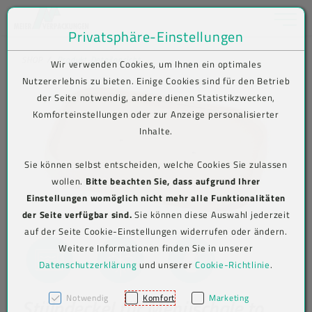
Toggle na
Privatsphäre-Einstellungen
Zum Inhalt springen [AK + 0]
Zum Hauptmenü springen [AK + 1]
Zum Shop-Menü (Suche, Wunschliste, Warenkorb, Mein Account) spring
Zum Meta-Menü oben (rechts) springen [AK + 3]
Zum Icon-Menü unten am Browserrand springen [AK + 4]
Zum Footer-Menü unten (angedockt an Browserrand) springen [AK + 5
Zum Widget-Menü rechts springen [AK + 6]
Zu den Inhalten im Fußbereich springen [AK + 7]
SHOP
Produkt-Detailansicht
Wir verwenden Cookies, um Ihnen ein optimales
Nutzererlebnis zu bieten. Einige Cookies sind für den Betrieb
der Seite notwendig, andere dienen Statistikzwecken,
Komforteinstellungen oder zur Anzeige personalisierter
Inhalte.
Sie können selbst entscheiden, welche Cookies Sie zulassen
wollen.
Bitte beachten Sie, dass aufgrund Ihrer
Einstellungen womöglich nicht mehr alle Funktionalitäten
der Seite verfügbar sind.
Sie können diese Auswahl jederzeit
auf der Seite Cookie-Einstellungen widerrufen oder ändern.
Weitere Informationen finden Sie in unserer
Datenschutzerklärung
und unserer
Cookie-Richtlinie
.
Notwendig
Komfort
Marketing
Stülpdeckel für Menüschale to