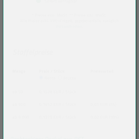
Sofort verfügbar
* Preise exkl. MwSt. ** Preise inkl. MwSt.
Alle Preise exkl. VVO-Entgelt, gegebenenfalls zuzüglich
Versandkosten
.
Staffelpreise
Menge
Preis / Stück
Preisvorteil
Netto
Brutto
ab 50
0,1528 EUR
/ Stück
ab 900
0,1452 EUR
/ Stück
0,01 EUR (5%)
ab 9.000
0,1375 EUR
/ Stück
0,02 EUR (10%)
Rechteckiger Deckel aus PET