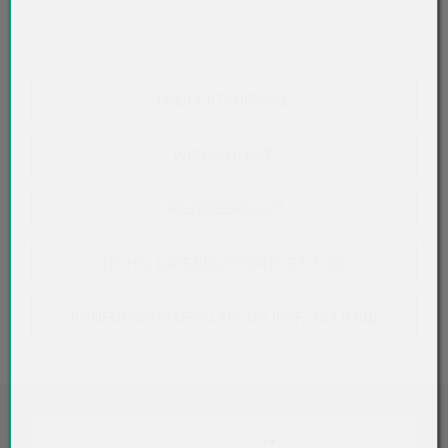
PRODUKTANFRAGE
WUNSCHLISTE
PREISÜBERSICHT
TECHN. DATENBLATT (PDF, 67,7 KB)
KONFORMITÄTSERKLÄRUNG (PDF, 367,8 KB)