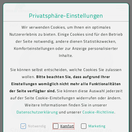
Toggle na
Privatsphäre-Einstellungen
Zum Inhalt springen [AK + 0]
Zum Hauptmenü springen [AK + 1]
Zum Shop-Menü (Suche, Wunschliste, Warenkorb, Mein Account) spring
Zum Meta-Menü oben (rechts) springen [AK + 3]
Zum Icon-Menü unten am Browserrand springen [AK + 4]
Zum Footer-Menü unten (angedockt an Browserrand) springen [AK + 5
Zum Widget-Menü rechts springen [AK + 6]
Zu den Inhalten im Fußbereich springen [AK + 7]
SHOP
Produkt-Detailansicht
Wir verwenden Cookies, um Ihnen ein optimales
Nutzererlebnis zu bieten. Einige Cookies sind für den Betrieb
der Seite notwendig, andere dienen Statistikzwecken,
Komforteinstellungen oder zur Anzeige personalisierter
Inhalte.
Sie können selbst entscheiden, welche Cookies Sie zulassen
wollen.
Bitte beachten Sie, dass aufgrund Ihrer
Einstellungen womöglich nicht mehr alle Funktionalitäten
der Seite verfügbar sind.
Sie können diese Auswahl jederzeit
auf der Seite Cookie-Einstellungen widerrufen oder ändern.
Weitere Informationen finden Sie in unserer
Datenschutzerklärung
und unserer
Cookie-Richtlinie
.
Notwendig
Komfort
Marketing
Stülpdeckel für Menüschale to