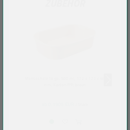
ZUBEHÖR
Menüschale to go, 500 ml, 172 x 123 x 48
mm, Karton/PP, braun
ab 0,1905 EUR
/ Stück