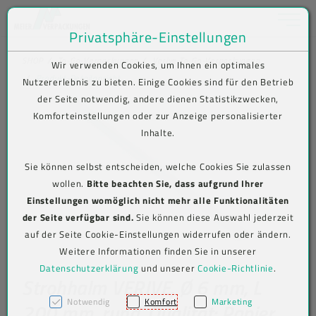
Toggle na
Privatsphäre-Einstellungen
Zum Inhalt springen [AK + 0]
Zum Hauptmenü springen [AK + 1]
Zum Shop-Menü (Suche, Wunschliste, Warenkorb, Mein Account) spring
Zum Meta-Menü oben (rechts) springen [AK + 3]
Zum Icon-Menü unten am Browserrand springen [AK + 4]
Zum Footer-Menü unten (angedockt an Browserrand) springen [AK + 5
Zum Widget-Menü rechts springen [AK + 6]
Zu den Inhalten im Fußbereich springen [AK + 7]
SHOP
To-Go-Verpackungen
Verive To-Go-Verpackungen
Wir verwenden Cookies, um Ihnen ein optimales
Produkt-Detailansicht
Nutzererlebnis zu bieten. Einige Cookies sind für den Betrieb
der Seite notwendig, andere dienen Statistikzwecken,
Komforteinstellungen oder zur Anzeige personalisierter
Inhalte.
Sie können selbst entscheiden, welche Cookies Sie zulassen
wollen.
Bitte beachten Sie, dass aufgrund Ihrer
Einstellungen womöglich nicht mehr alle Funktionalitäten
der Seite verfügbar sind.
Sie können diese Auswahl jederzeit
auf der Seite Cookie-Einstellungen widerrufen oder ändern.
Weitere Informationen finden Sie in unserer
Datenschutzerklärung
und unserer
Cookie-Richtlinie
.
Strohhalm VERIVE, Ø 6 mm, L
Notwendig
Komfort
Marketing
200 mm, rund, Qualität: Papier,