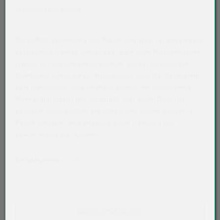
Akkordeon auf-/zuklappen stimmen nicht 
Produktbeschreibung
Die VERIVE Strohhalme aus Papier sind ideal für den Einsatz
bei Catering-Events, Partys oder auch beim Mitnehmen und
Liefern von Speisen und Getränken. Bei der Auswahl der
Trinkhalme wurde darauf Wert gelegt, dass die Strohhalme
dem Trinkgenuss nicht im Wege stehen, ein angenehmes
Mundgefühl bieten und zusätzlich über einen längeren
Zeitraum stabil bleiben. Die Röhrle sind zudem einzeln in
Papier verpackt, dies erleichtert den Transport und
gewährleistet die Hygiene.
Artikelnummer:
11341
PRODUKTANFRAGE