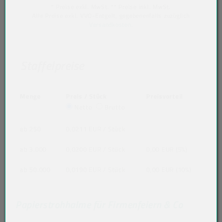
* Preise exkl. MwSt. ** Preise inkl. MwSt.
Alle Preise exkl. VVO-Entgelt, gegebenenfalls zuzüglich
Versandkosten
.
Staffelpreise
Menge
Preis / Stück
Preisvorteil
Netto
Brutto
ab 250
0,0211 EUR
/ Stück
ab 3.000
0,0200 EUR
/ Stück
0,00 EUR (5%)
ab 50.000
0,0190 EUR
/ Stück
0,00 EUR (10%)
Papierstrohhalme für Firmenfeiern & Co