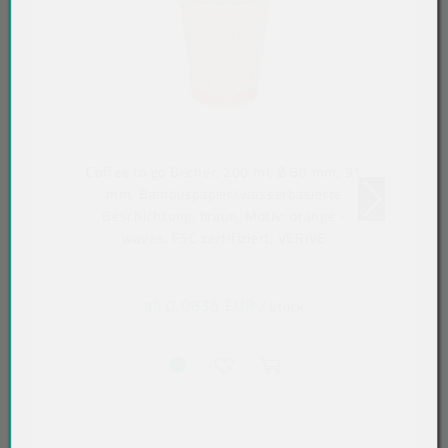
Coffee to go Becher, 200 ml, Ø 80 mm, 91
mm, Bambuspapier/wasserbasierte
Beschichtung, braun, Motiv: orange -
waves, FSC zertifiziert, VERIVE
ab 0,0836 EUR
/ Stück