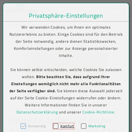
Toggle na
Privatsphäre-Einstellungen
Zum Inhalt springen [AK + 0]
Zum Hauptmenü springen [AK + 1]
Zum Shop-Menü (Suche, Wunschliste, Warenkorb, Mein Account) spring
Zum Meta-Menü oben (rechts) springen [AK + 3]
Zum Icon-Menü unten am Browserrand springen [AK + 4]
Zum Footer-Menü unten (angedockt an Browserrand) springen [AK + 5
Zum Widget-Menü rechts springen [AK + 6]
Zu den Inhalten im Fußbereich springen [AK + 7]
SHOP
Lebensmittelverpackungen
Becher
Wir verwenden Cookies, um Ihnen ein optimales
Produkt-Detailansicht
Nutzererlebnis zu bieten. Einige Cookies sind für den Betrieb
der Seite notwendig, andere dienen Statistikzwecken,
Komforteinstellungen oder zur Anzeige personalisierter
Inhalte.
Sie können selbst entscheiden, welche Cookies Sie zulassen
wollen.
Bitte beachten Sie, dass aufgrund Ihrer
Einstellungen womöglich nicht mehr alle Funktionalitäten
der Seite verfügbar sind.
Sie können diese Auswahl jederzeit
auf der Seite Cookie-Einstellungen widerrufen oder ändern.
Weitere Informationen finden Sie in unserer
Datenschutzerklärung
und unserer
Cookie-Richtlinie
.
Sleeve für Coffee to go Becher
Notwendig
Komfort
Marketing
Prime Source für 200 ml Becher