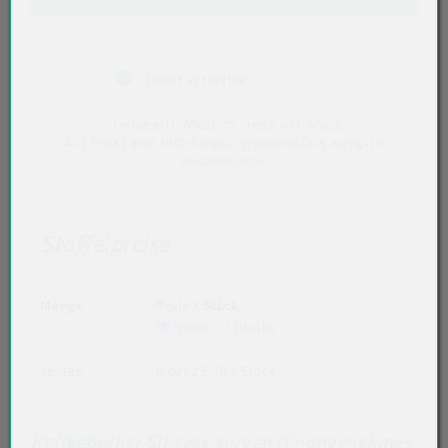
Sofort verfügbar
* Preise exkl. MwSt. ** Preise inkl. MwSt.
Alle Preise exkl. VVO-Entgelt, gegebenenfalls zuzüglich
Versandkosten
.
Staffelpreise
Menge
Preis / Stück
Netto
Brutto
ab 995
0,0242 EUR
/ Stück
Kaffeebecher Sleeves sorgen für angenehmes