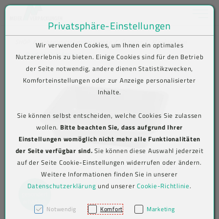
Toggle na
Privatsphäre-Einstellungen
Zum Inhalt springen [AK + 0]
Zum Hauptmenü springen [AK + 1]
Zum Shop-Menü (Suche, Wunschliste, Warenkorb, Mein Account) spring
Zum Meta-Menü oben (rechts) springen [AK + 3]
Zum Icon-Menü unten am Browserrand springen [AK + 4]
Zum Footer-Menü unten (angedockt an Browserrand) springen [AK + 5
Zum Widget-Menü rechts springen [AK + 6]
Zu den Inhalten im Fußbereich springen [AK + 7]
SHOP
Lebensmittelverpackungen
Schalen
Menüschalen
Wir verwenden Cookies, um Ihnen ein optimales
Produkt-Detailansicht
Nutzererlebnis zu bieten. Einige Cookies sind für den Betrieb
der Seite notwendig, andere dienen Statistikzwecken,
Komforteinstellungen oder zur Anzeige personalisierter
Inhalte.
Sie können selbst entscheiden, welche Cookies Sie zulassen
wollen.
Bitte beachten Sie, dass aufgrund Ihrer
Einstellungen womöglich nicht mehr alle Funktionalitäten
der Seite verfügbar sind.
Sie können diese Auswahl jederzeit
auf der Seite Cookie-Einstellungen widerrufen oder ändern.
Weitere Informationen finden Sie in unserer
Datenschutzerklärung
und unserer
Cookie-Richtlinie
.
Notwendig
Komfort
Marketing